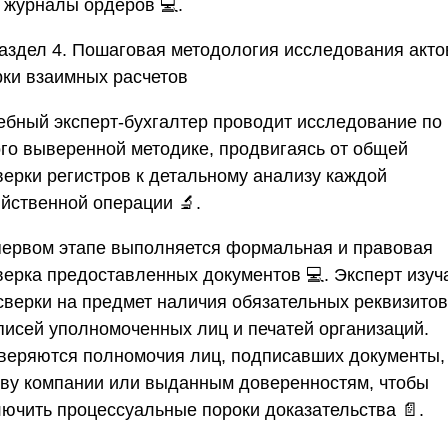
журналы ордеров 💻.
Раздел 4. Пошаговая методология исследования акто
рки взаимных расчетов
ебный эксперт-бухгалтер проводит исследование по
ого выверенной методике, продвигаясь от общей
верки регистров к детальному анализу каждой
яйственной операции 🔬.
первом этапе выполняется формальная и правовая
верка предоставленных документов 💻. Эксперт изуч
 сверки на предмет наличия обязательных реквизитов
писей уполномоченных лиц и печатей организаций.
веряются полномочия лиц, подписавших документы,
аву компании или выданным доверенностям, чтобы
лючить процессуальные пороки доказательства 📄.