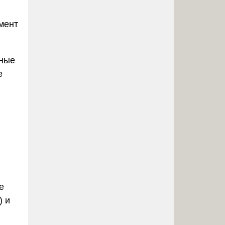
мент
ные
е
е
) и