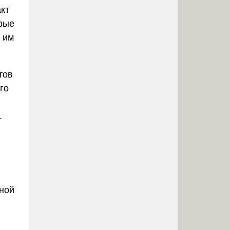
кт
орые
 им
тов
го
.
чной