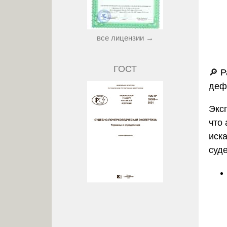
все лицензии →
ГОСТ
🔎 Р
деф
Эксп
что
иск
суде