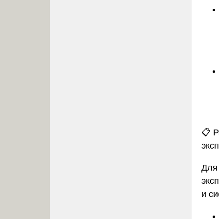
📋 
экс
Для
экс
и с