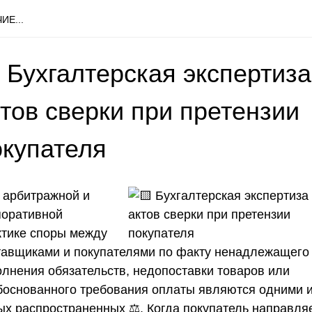
ИЕ...
 Бухгалтерская экспертиза
тов сверки при претензии
окупателя
 арбитражной и
поративной
ктике споры между
тавщиками и покупателями по факту ненадлежащего
олнения обязательств, недопоставки товаров или
боснованного требования оплаты являются одними 
ых распространенных ⚖️. Когда покупатель направля