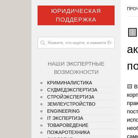
ПРОЧ
ЮРИДИЧЕСКАЯ
ПОДДЕРЖКА
🟨
ак
п
НАШИ ЭКСПЕРТНЫЕ
ВОЗМОЖНОСТИ
КРИМИНАЛИСТИКА
🟨
В
СУДМЕДЭКСПЕРТИЗА
кор
СТРОЙЭКСПЕРТИЗА
пра
ЗЕМЛЕУСТРОЙСТВО
пос
ENGINEERING
IT ЭКСПЕРТИЗА
исп
ТОВАРОВЕДЕНИЕ
нео
ПОЖАРОТЕХНИКА
сам