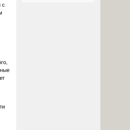
 с
м
го,
нные
ет
ти