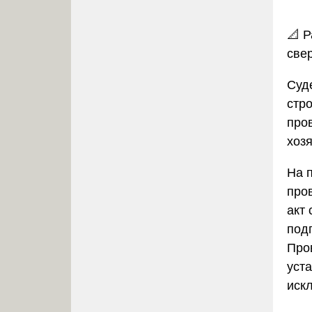
📐 
све
Суд
стр
про
хоз
На 
про
акт
под
Про
уст
иск