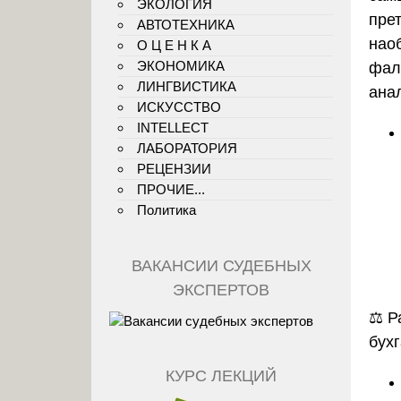
ЭКОЛОГИЯ
пре
АВТОТЕХНИКА
наоб
О Ц Е Н К А
ЭКОНОМИКА
фал
ЛИНГВИСТИКА
анал
ИСКУССТВО
INTELLECT
ЛАБОРАТОРИЯ
РЕЦЕНЗИИ
ПРОЧИЕ...
Политика
ВАКАНСИИ СУДЕБНЫХ
ЭКСПЕРТОВ
⚖️ 
бух
КУРС ЛЕКЦИЙ