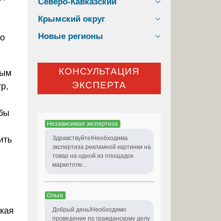
Северо-Кавказский
Крымский округ
Новые регионы
го
КОНСУЛЬТАЦИЯ
ным
ЭКСПЕРТА
р,
обы
Независимая экспертиза
ить
Здравствуйте!Необходима
экспертиза рекламной картинки на
товар на одной из площадок
маркетпле...
Ольга
ская
Добрый день!Необходимо
проведение по гражданскому делу