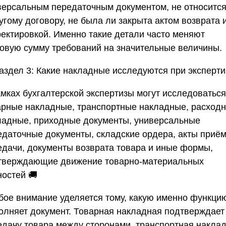
версальным передаточным документом, не относится
угому договору, не была ли закрыта актом возврата 
ректировкой. Именно такие детали часто меняют
говую сумму требований на значительные величины.
аздел 3: Какие накладные исследуются при эксперти
амках бухгалтерской экспертизы могут исследоваться
арные накладные, транспортные накладные, расход
ладные, приходные документы, универсальные
едаточные документы, складские ордера, акты приём
едачи, документы возврата товара и иные формы,
тверждающие движение товарно-материальных
ностей 🚚
бое внимание уделяется тому, какую именно функци
олняет документ. Товарная накладная подтверждает
едачу товара между сторонами, транспортная накла