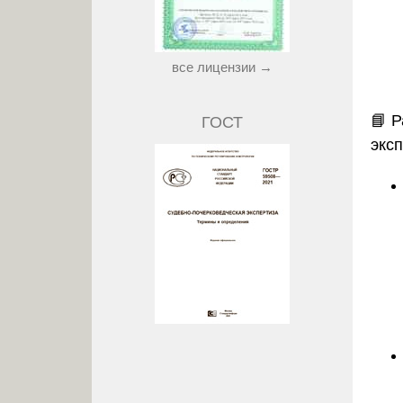
все лицензии →
📘
Р
ГОСТ
экс