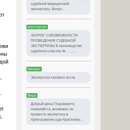
судебной медицинской
экспертизы. Вопро...
ют
константин
ЗАПРОС О ВОЗМОЖНОСТИ
ПРОВЕДЕНИЯ СУДЕБНОЙ
тежи
ЭКСПЕРТИЗЫ В производстве
судебного участка № .............
оны
ждой
Михаил
,
Экспертиза газового котла
.
Вера
Добрый день! Подскажите,
ет
пожалуйста, возможно ли
провести экспертизу в
,
Арбитражном суде Красноярс...