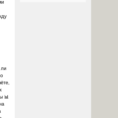
ми
жду
 ли
но
ёте,
к
ы 📊
на
а