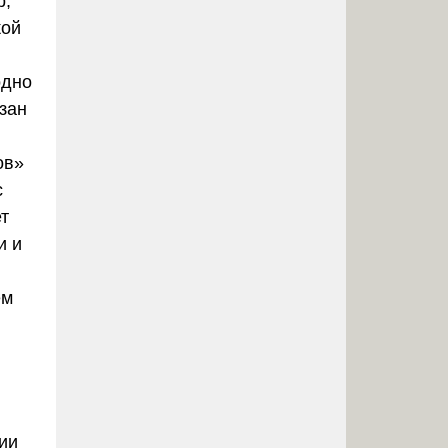
р,
кой
одно
зан
ов»
с
т
и и
ем
ии