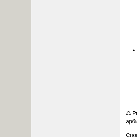
⚖️
Р
арб
Спо