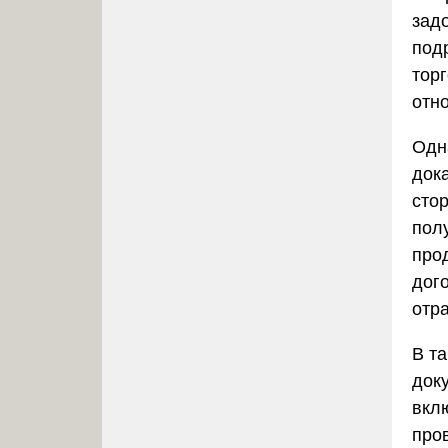
зад
под
тор
отн
Одн
док
стор
пол
про
дог
отра
В т
доку
вкл
про