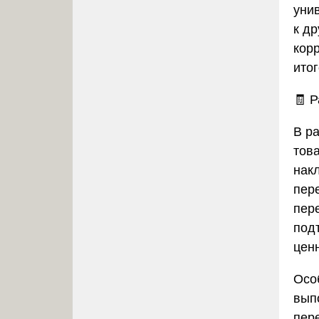
уни
к др
кор
ито
🧾
Р
В р
тов
нак
пер
пер
под
цен
Осо
вып
пер