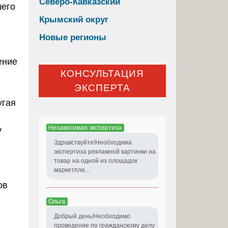
Северо-Кавказский
шего
Крымский округ
Новые регионы
ение
КОНСУЛЬТАЦИЯ
ЭКСПЕРТА
угая
Независимая экспертиза
у
Здравствуйте!Необходима
экспертиза рекламной картинки на
товар на одной из площадок
маркетпле...
ов
Ольга
Добрый день!Необходимо
проведение по гражданскому делу