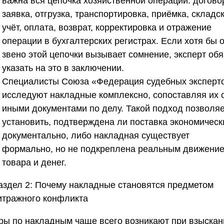
важна вся цепочка хозяйственной операции: догово
заявка, отгрузка, транспортировка, приёмка, складс
учёт, оплата, возврат, корректировка и отражение
операции в бухгалтерских регистрах. Если хотя бы 
звено этой цепочки вызывает сомнение, эксперт обя
указать на это в заключении.
Специалисты
Союза «Федерация судебных эксперт
исследуют накладные комплексно, сопоставляя их 
иными документами по делу. Такой подход позволяе
установить, подтверждена ли поставка экономическ
документально, либо накладная существует
формально, но не подкреплена реальным движени
товара и денег.
аздел 2: Почему накладные становятся предметом
итражного конфликта
ры по накладным чаще всего возникают при взыскан