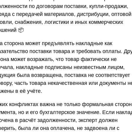
олженности по договорам поставки, купли-продажи,
ряда с передачей материалов, дистрибуции, оптовой
говли, снабжения, логистики и иных коммерческих
ошений 📦
а сторона может предъявлять накладные как
азательство поставки товара и требовать оплаты. Др
она может возражать, что товар фактически не
учала, накладные подписаны неизвестным лицом,
дукция была возвращена, поставка не соответствует
овору, часть товара некачественная или документы н
жены в её учёте.
аких конфликтах важна не только формальная сторон
мента, но и его бухгалтерское значение. Если накл
ючена в расчёт задолженности, эксперт должен
верить, была ли она оплачена, не задвоена ли с