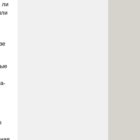
 ли
или
зе
ные
а-
ю
дная