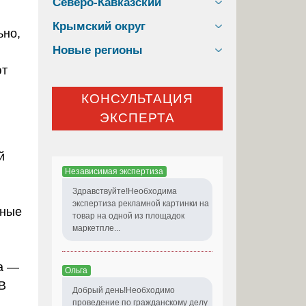
Северо-Кавказский
Крымский округ
ьно,
Новые регионы
и
ют
КОНСУЛЬТАЦИЯ
ЭКСПЕРТА
й
Независимая экспертиза
Здравствуйте!Необходима
экспертиза рекламной картинки на
рные
товар на одной из площадок
маркетпле...
а —
Ольга
В
Добрый день!Необходимо
я
проведение по гражданскому делу