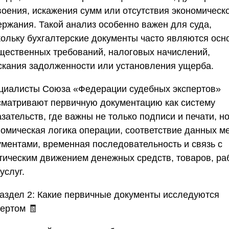
воения, искажения сумм или отсутствия экономическ
ержания. Такой анализ особенно важен для суда,
кольку бухгалтерские документы часто являются осн
щественных требований, налоговых начислений,
скания задолженности или установления ущерба.
циалисты
Союза «Федерации судебных экспертов»
сматривают первичную документацию как систему
зательств, где важны не только подписи и печати, но
номическая логика операции, соответствие данных м
ументами, временная последовательность и связь с
тическим движением денежных средств, товаров, ра
услуг.
аздел 2: Какие первичные документы исследуются
пертом 🧾