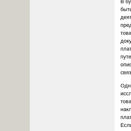
В б
быт
дея
пре
тов
док
пла
пут
опи
свя
Одн
исс
тов
нак
пла
Если