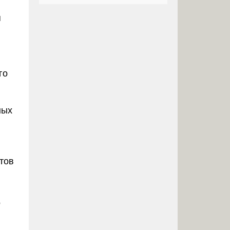
я
го
ных
тов
о