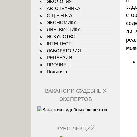
ЭКОЛОГИЯ
зад
АВТОТЕХНИКА
сто
О Ц Е Н К А
ЭКОНОМИКА
сод
ЛИНГВИСТИКА
лиц
ИСКУССТВО
реа
INTELLECT
мож
ЛАБОРАТОРИЯ
РЕЦЕНЗИИ
ПРОЧИЕ...
Политика
ВАКАНСИИ СУДЕБНЫХ
ЭКСПЕРТОВ
КУРС ЛЕКЦИЙ