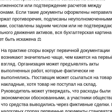
олженности или подтверждение расчетов между
ронами. Если такие документы оформлены неправил
ержат противоречия, подписаны неуполномоченным
ами, составлены задним числом или не подтвержда
льного движения активов, вся бухгалтерская картина
ет быть искажена ⚖️
На практике споры вокруг первичной документации
возникают значительно чаще, чем кажется на первы
взгляд. Организация может предъявлять акты
выполненных работ, которые фактически не
выполнялись. Поставщик может ссылаться на това
накладные, хотя товар не поступал на склад.
Руководитель может утверждать, что расходы были
экономически обоснованными, а участники обществ
что средства выводились через фиктивные сделки. 
налоговых спорах первичные документы становятс