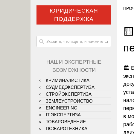
ПРОЧ
ЮРИДИЧЕСКАЯ
ПОДДЕРЖКА
🟨
п
НАШИ ЭКСПЕРТНЫЕ
🏛️ 
ВОЗМОЖНОСТИ
экс
КРИМИНАЛИСТИКА
док
СУДМЕДЭКСПЕРТИЗА
уст
СТРОЙЭКСПЕРТИЗА
нал
ЗЕМЛЕУСТРОЙСТВО
пер
ENGINEERING
IT ЭКСПЕРТИЗА
в м
ТОВАРОВЕДЕНИЕ
рабо
ПОЖАРОТЕХНИКА
дви