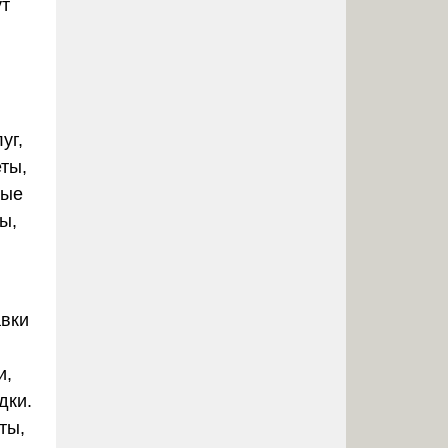
ут
,
уг,
ты,
ные
ы,
авки
и,
дки.
ты,