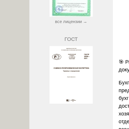
все лицензии →
ГОСТ
🎯
Р
док
Бух
пре
бух
дос
хоз
отде