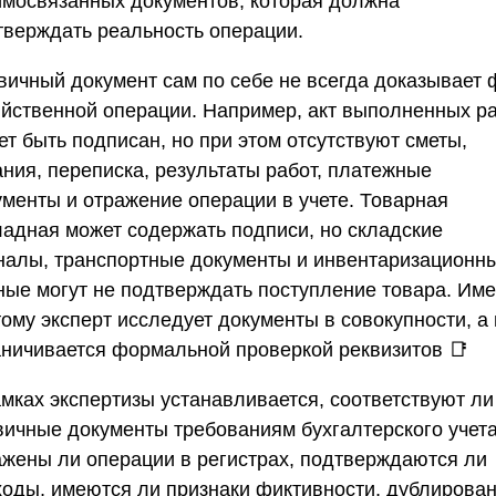
имосвязанных документов, которая должна
тверждать реальность операции.
вичный документ сам по себе не всегда доказывает 
яйственной операции. Например, акт выполненных р
т быть подписан, но при этом отсутствуют сметы,
ания, переписка, результаты работ, платежные
ументы и отражение операции в учете. Товарная
ладная может содержать подписи, но складские
налы, транспортные документы и инвентаризационн
ные могут не подтверждать поступление товара. Им
ому эксперт исследует документы в совокупности, а
аничивается формальной проверкой реквизитов 📑
амках экспертизы устанавливается, соответствуют ли
вичные документы требованиям бухгалтерского учета
ажены ли операции в регистрах, подтверждаются ли
ходы, имеются ли признаки фиктивности, дублирован