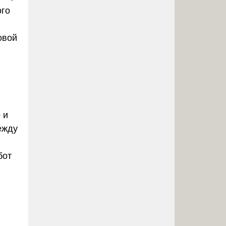
ого
овой
 и
ежду
бот