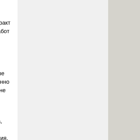
факт
абот
ые
енно
 не
,
ия,