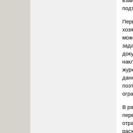
вза
под
Пер
хоз
може
зад
док
нак
жур
дан
поэт
огр
В р
пер
отр
рас