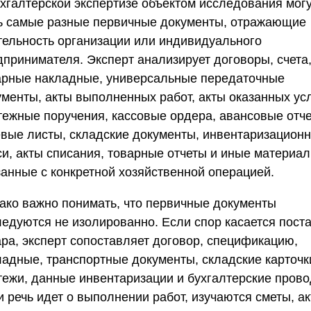
ухгалтерской экспертизе объектом исследования мог
ь самые разные первичные документы, отражающие
тельность организации или индивидуального
дпринимателя. Эксперт анализирует договоры, счета
арные накладные, универсальные передаточные
ументы, акты выполненных работ, акты оказанных усл
тежные поручения, кассовые ордера, авансовые отче
евые листы, складские документы, инвентаризацион
си, акты списания, товарные отчеты и иные материал
занные с конкретной хозяйственной операцией.
ако важно понимать, что первичные документы
ледуются не изолированно. Если спор касается пост
ара, эксперт сопоставляет договор, спецификацию,
ладные, транспортные документы, складские карточк
тежи, данные инвентаризации и бухгалтерские прово
 речь идет о выполнении работ, изучаются сметы, ак