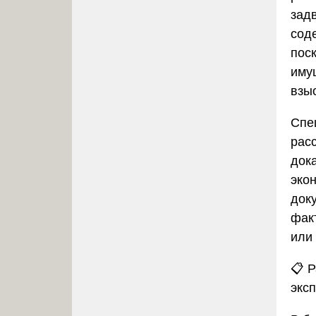
зад
сод
пос
иму
взы
Спе
рас
дока
эко
док
фак
или 
📋
Р
экс