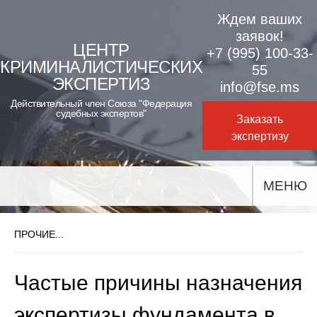
Skip
Ждем ваших
to
заявок!
ЦЕНТР
+7 (995) 100-33-
content
КРИМИНАЛИСТИЧЕСКИХ
55
ЭКСПЕРТИЗ
info@fse.ms
Действительный член Союза "Федерация
судебных экспертов"
Заказать
экспертизу
МЕНЮ
ПРОЧИЕ...
Частые причины назначения
экспертизы фундамента в