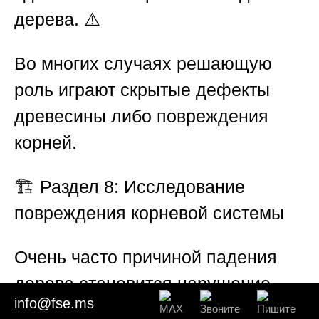
дерева. ⚠️
Во многих случаях решающую
роль играют скрытые дефекты
древесины либо повреждения
корней.
🏗️
Раздел 8: Исследование
повреждения корневой системы
Очень часто причиной падения
дерева становится нарушение
info@fse.ms
состояния корневой системы. 🌱