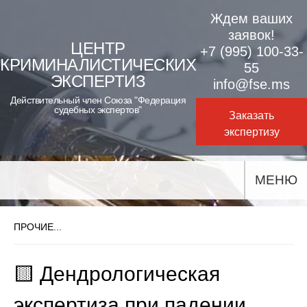
Skip
Ждем ваших
to
заявок!
ЦЕНТР
+7 (995) 100-33-
content
КРИМИНАЛИСТИЧЕСКИХ
55
ЭКСПЕРТИЗ
info@fse.ms
Действительный член Союза "Федерация
судебных экспертов"
Заказать
экспертизу
МЕНЮ
ПРОЧИЕ...
🟨 Дендрологическая
экспертиза при падении