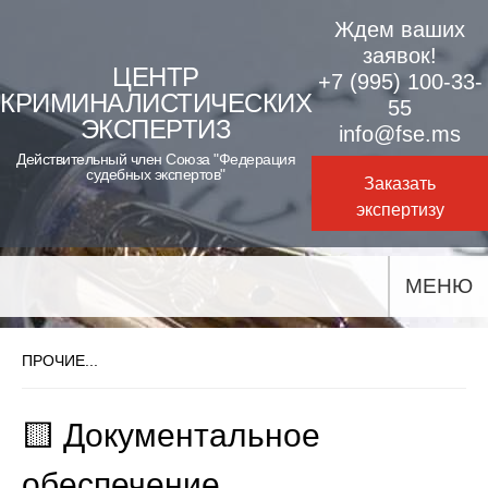
Skip
Ждем ваших
to
заявок!
ЦЕНТР
+7 (995) 100-33-
content
КРИМИНАЛИСТИЧЕСКИХ
55
ЭКСПЕРТИЗ
info@fse.ms
Действительный член Союза "Федерация
судебных экспертов"
Заказать
экспертизу
МЕНЮ
ПРОЧИЕ...
🟨 Документальное
обеспечение