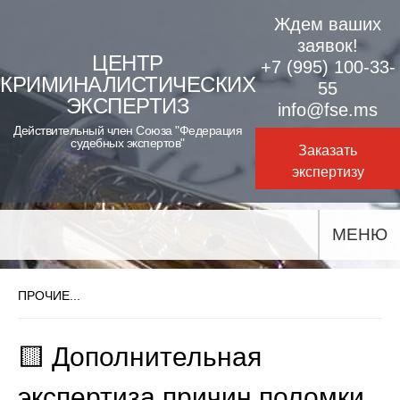
Skip
Ждем ваших
to
заявок!
ЦЕНТР
+7 (995) 100-33-
content
КРИМИНАЛИСТИЧЕСКИХ
55
ЭКСПЕРТИЗ
info@fse.ms
Действительный член Союза "Федерация
судебных экспертов"
Заказать
экспертизу
МЕНЮ
ПРОЧИЕ...
🟨 Дополнительная
экспертиза причин поломки