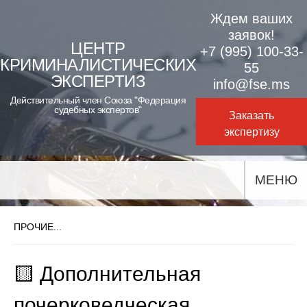
Skip
Ждем ваших
to
заявок!
ЦЕНТР
+7 (995) 100-33-
content
КРИМИНАЛИСТИЧЕСКИХ
55
ЭКСПЕРТИЗ
info@fse.ms
Действительный член Союза "Федерация
судебных экспертов"
Заказать
экспертизу
МЕНЮ
ПРОЧИЕ...
🟨 Дополнительная
почерковедческая