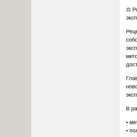
⚖️
Р
экс
Рец
соб
экс
мет
дос
Гла
нов
экс
В р
• м
• п