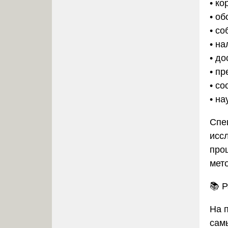
• ко
• о
• с
• н
• д
• п
• с
• н
Спе
исс
про
мет
📚
Р
На 
сам