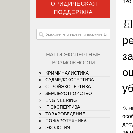
ПРОЧ
ЮРИДИЧЕСКАЯ
ПОДДЕРЖКА

р
з
НАШИ ЭКСПЕРТНЫЕ
ВОЗМОЖНОСТИ
о
КРИМИНАЛИСТИКА
СУДМЕДЭКСПЕРТИЗА
у
СТРОЙЭКСПЕРТИЗА
ЗЕМЛЕУСТРОЙСТВО
ENGINEERING
IT ЭКСПЕРТИЗА
⚖️
В
ТОВАРОВЕДЕНИЕ
осо
ПОЖАРОТЕХНИКА
дос
ЭКОЛОГИЯ
рец