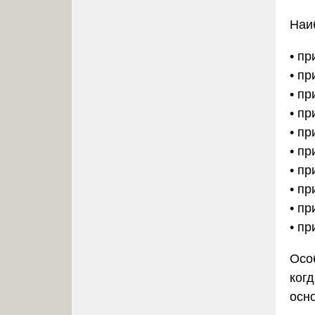
Наи
• п
• п
• п
• п
• п
• пр
• п
• п
• п
• пр
Осо
ког
осн