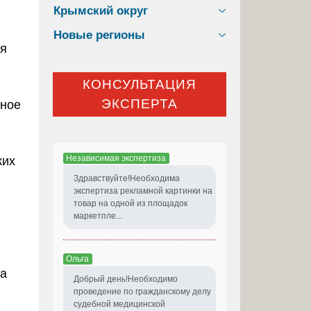
Крымский округ
Новые регионы
ия
КОНСУЛЬТАЦИЯ
ЭКСПЕРТА
тное
Независимая экспертиза
ких
Здравствуйте!Необходима
экспертиза рекламной картинки на
товар на одной из площадок
маркетпле...
Ольга
на
Добрый день!Необходимо
проведение по гражданскому делу
судебной медицинской