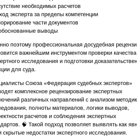
тсутствие необходимых расчетов
ыход эксперта за пределы компетенции
гнорирование части документов
еобоснованные выводы
нно поэтому профессиональная досудебная рецензи
новится важнейшим инструментом проверки качества
пертного исследования и подготовки доказательстве
ции для суда.
циалисты
Союза «Федерация судебных экспертов»
водят комплексное рецензирование экспертных
лючений различных направлений с анализом методи
ледования, полноты материалов, логики выводов,
ректности расчетов и соблюдения экспертных
ндартов. 🧠 Такой подход позволяет выявлять как яв
 и скрытые недостатки экспертного исследования.