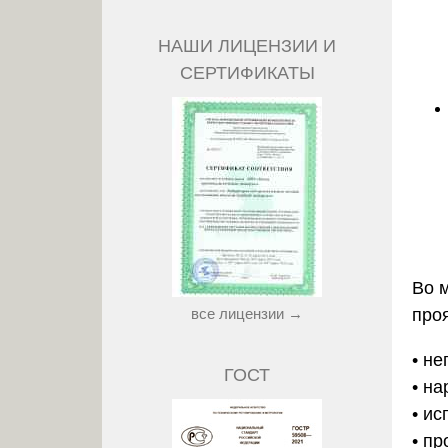
НАШИ ЛИЦЕНЗИИ И
СЕРТИФИКАТЫ
Во 
все лицензии →
про
• н
ГОСТ
• н
• и
• п