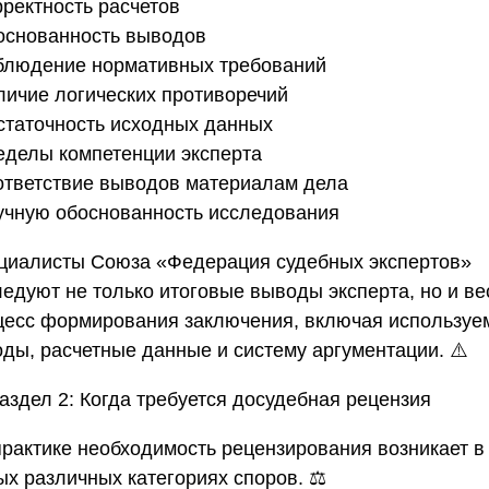
рректность расчетов
боснованность выводов
облюдение нормативных требований
аличие логических противоречий
остаточность исходных данных
ределы компетенции эксперта
оответствие выводов материалам дела
аучную обоснованность исследования
циалисты
Союза «Федерация судебных экспертов»
ледуют не только итоговые выводы эксперта, но и ве
цесс формирования заключения, включая используе
оды, расчетные данные и систему аргументации. ⚠️
аздел 2: Когда требуется досудебная рецензия
практике необходимость рецензирования возникает в
ых различных категориях споров. ⚖️