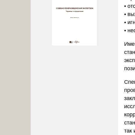
• о
• в
• и
• н
Име
ста
экс
пози
Спе
про
зак
исс
кор
ста
так