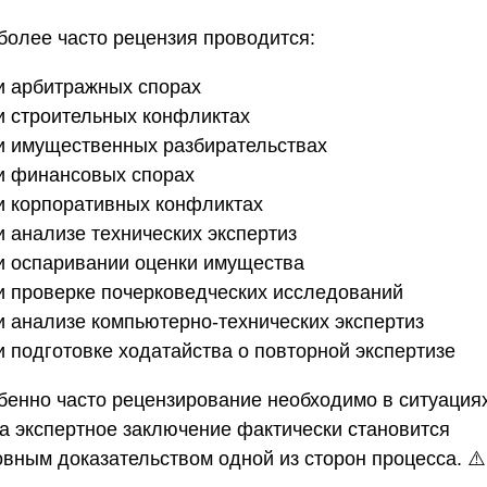
более часто рецензия проводится:
ри арбитражных спорах
ри строительных конфликтах
ри имущественных разбирательствах
ри финансовых спорах
ри корпоративных конфликтах
и анализе технических экспертиз
ри оспаривании оценки имущества
ри проверке почерковедческих исследований
ри анализе компьютерно-технических экспертиз
и подготовке ходатайства о повторной экспертизе
бенно часто рецензирование необходимо в ситуациях
да экспертное заключение фактически становится
овным доказательством одной из сторон процесса. ⚠️