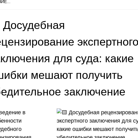
ИЕ...
 Досудебная
ецензирование экспертног
аключения для суда: какие
шибки мешают получить
бедительное заключение
ведение в
бенности
удебного
ензирования