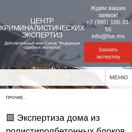
Skip
Ждем ваших
to
заявок!
ЦЕНТР
+7 (995) 100-33-
content
КРИМИНАЛИСТИЧЕСКИХ
55
ЭКСПЕРТИЗ
info@fse.ms
Действительный член Союза "Федерация
судебных экспертов"
Заказать
экспертизу
МЕНЮ
ПРОЧИЕ...
🟥 Экспертиза дома из
полистиролбетонных блоков