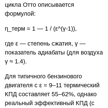
цикла Отто описывается
формулой:
η_терм = 1 — 1 / (ε^(γ-1)),
где ε — степень сжатия, γ —
показатель адиабаты (для воздуха
γ ≈ 1.4).
Для типичного бензинового
двигателя с ε = 9–11 термический
КПД составляет 55–62%, однако
реальный эффективный КПД (с