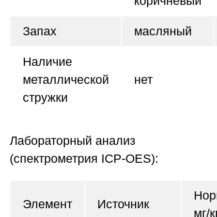
коричневый
Запах
масляный
Наличие
металлической
нет
стружки
Лабораторный анализ
(спектрометрия ICP-OES):
Нор
Элемент
Источник
мг/к