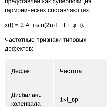
представлен как суперпозиция
гармонических составляющих:
x(t) = Σ A_i·sin(2π·f_i·t + φ_i).
Частотные признаки типовых
дефектов:
Дефект
Частота
Дисбаланс
1×f_вр
коленвала