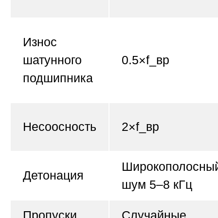
Износ
шатунного
0.5×f_вр
подшипника
Несоосность
2×f_вр
Широкополосны
Детонация
шум 5–8 кГц
Пропуски
Случайные