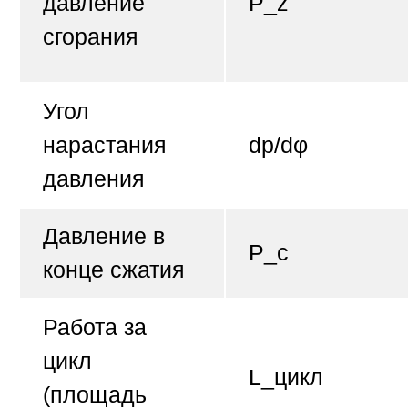
давление
P_z
сгорания
Угол
нарастания
dp/dφ
давления
Давление в
P_c
конце сжатия
Работа за
цикл
L_цикл
(площадь