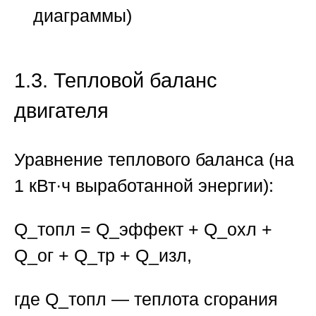
диаграммы)
1.3. Тепловой баланс
двигателя
Уравнение теплового баланса (на
1 кВт·ч выработанной энергии):
Q_топл = Q_эффект + Q_охл +
Q_ог + Q_тр + Q_изл,
где Q_топл — теплота сгорания