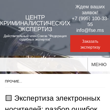
Skip
Ждем ваших
to
заявок!
ЦЕНТР
+7 (995) 100-33-
content
КРИМИНАЛИСТИЧЕСКИХ
55
ЭКСПЕРТИЗ
info@fse.ms
Действительный член Союза "Федерация
судебных экспертов"
Заказать
экспертизу
МЕНЮ
ПРОЧИЕ...
🟨 Экспертиза электронных
носителей: разбор ошибок