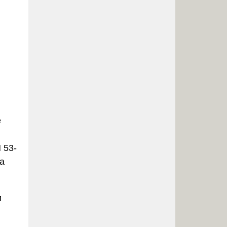
е
 53-
а
и