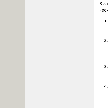
В з
нес