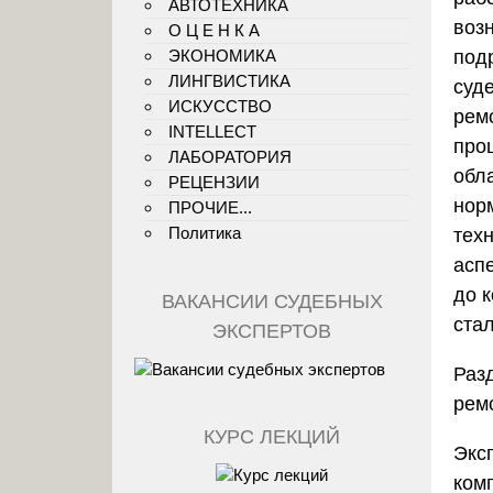
АВТОТЕХНИКА
воз
О Ц Е Н К А
ЭКОНОМИКА
подр
ЛИНГВИСТИКА
суд
ИСКУССТВО
рем
INTELLECT
про
ЛАБОРАТОРИЯ
обл
РЕЦЕНЗИИ
нор
ПРОЧИЕ...
Политика
тех
асп
до 
ВАКАНСИИ СУДЕБНЫХ
ста
ЭКСПЕРТОВ
Раз
рем
КУРС ЛЕКЦИЙ
Экс
ком