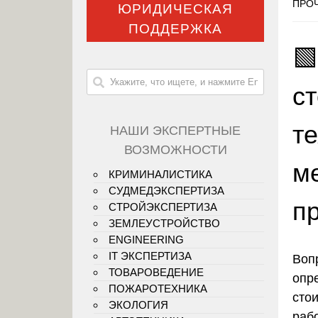
ПРОЧ
ЮРИДИЧЕСКАЯ
ПОДДЕРЖКА
🟩
с
т
НАШИ ЭКСПЕРТНЫЕ
ВОЗМОЖНОСТИ
м
КРИМИНАЛИСТИКА
СУДМЕДЭКСПЕРТИЗА
п
СТРОЙЭКСПЕРТИЗА
ЗЕМЛЕУСТРОЙСТВО
ENGINEERING
IT ЭКСПЕРТИЗА
Воп
ТОВАРОВЕДЕНИЕ
опр
ПОЖАРОТЕХНИКА
сто
ЭКОЛОГИЯ
раб