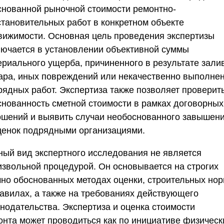
снованной рыночной стоимости ремонтно-
становительных работ в конкретном объекте
вижимости. Основная цель проведения экспертизы
лючается в установлении объективной суммы
ериального ущерба, причиненного в результате зали
ара, иных повреждений или некачественно выполне
рядных работ. Экспертиза также позволяет проверит
снованность сметной стоимости в рамках договорных
ошений и выявить случаи необоснованного завышен
ценок подрядными организациями.
ный вид экспертного исследования не является
извольной процедурой. Он основывается на строгих
чно обоснованных методах оценки, строительных но
равилах, а также на требованиях действующего
онодательства.
Экспертиза и оценка стоимости
онта
может проводиться как по инициативе физическ