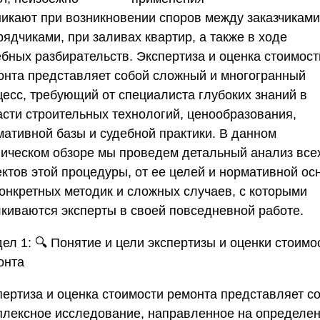
никают при возникновении споров между заказчиками
ядчиками, при заливах квартир, а также в ходе
ебных разбирательств.
Экспертиза и оценка стоимост
онта
представляет собой сложный и многогранный
цесс, требующий от специалиста глубоких знаний в
асти строительных технологий, ценообразования,
мативной базы и судебной практики. В данном
ническом обзоре мы проведем детальный анализ все
ектов этой процедуры, от ее целей и нормативной ос
конкретных методик и сложных случаев, с которыми
лкиваются эксперты в своей повседневной работе.
дел 1:
🔍
Понятие и цели экспертизы и оценки стоимо
онта
пертиза и оценка стоимости ремонта
представляет с
плексное исследование, направленное на определе