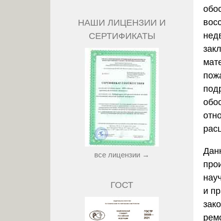
обо
вос
НАШИ ЛИЦЕНЗИИ И
нед
СЕРТИФИКАТЫ
зак
мат
пож
под
обо
отн
рас
Дан
все лицензии →
про
нау
ГОСТ
и п
зак
рем