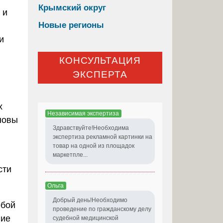
Крымский округ
 и
Новые регионы
и
КОНСУЛЬТАЦИЯ
ЭКСПЕРТА
х
Независимая экспертиза
новы
Здравствуйте!Необходима
экспертиза рекламной картинки на
товар на одной из площадок
маркетпле...
сти
Ольга
Добрый день!Необходимо
обой
проведение по гражданскому делу
ние
судебной медицинской