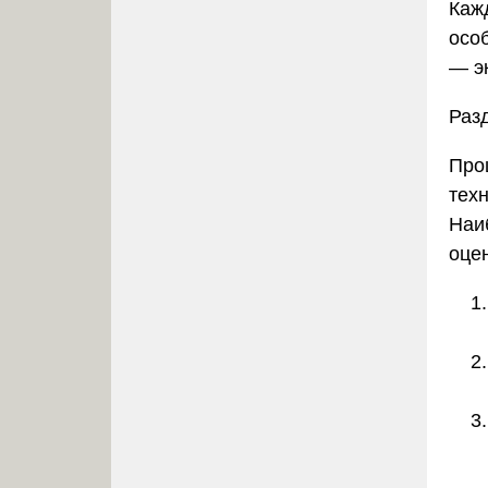
Каж
осо
—
э
Раз
Про
техн
Наи
оце