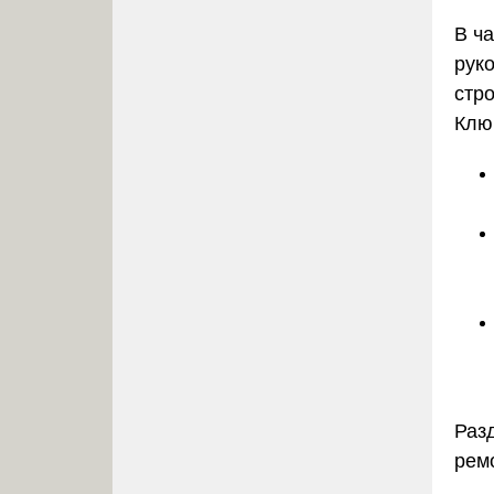
В ч
рук
стр
Клю
Раз
рем