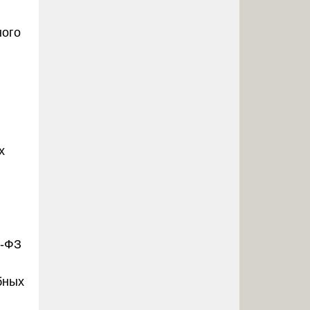
ного
х
3-ФЗ
бных