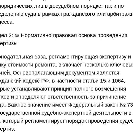
 юридических лиц в досудебном порядке, так и по
еделению суда в рамках гражданского или арбитраж
цесса.
дел 2:
⚖️
Нормативно-правовая основа проведения
пертизы
онодательная база, регламентирующая
экспертизу и
нку стоимости ремонта
, включает несколько ключевы
вней. Основополагающим документом является
данский кодекс РФ, в частности статьи 15 и 1064,
орые устанавливают принцип полного возмещения
тков и определяют ответственность за причинение
да. Важное значение имеет Федеральный закон № 7
государственной судебно-экспертной деятельности в
, который регламентирует порядок проведения суде
ертиз.