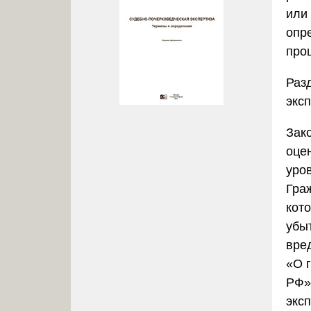
или
опр
про
Раз
экс
Зак
оце
уро
Граж
кот
убы
вре
«О 
РФ»
эксп