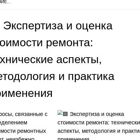
ИЕ...
 Экспертиза и оценка
тоимости ремонта:
ехнические аспекты,
етодология и практика
рименения
росы, связанные с
еделением
имости ремонтных
от, неизбежно