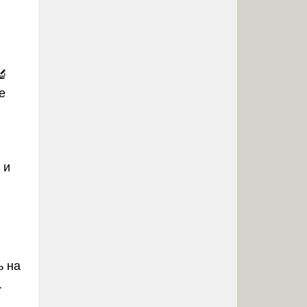
🔬
е
 и
ь на
.