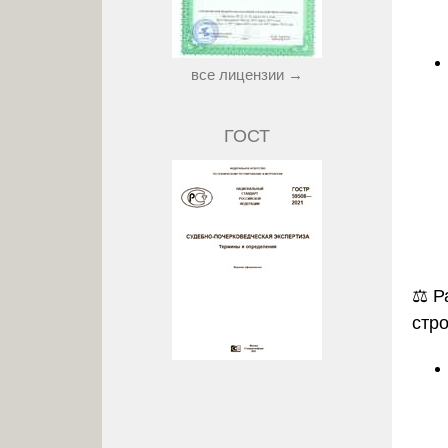
все лицензии →
ГОСТ
⚖️
Р
стр