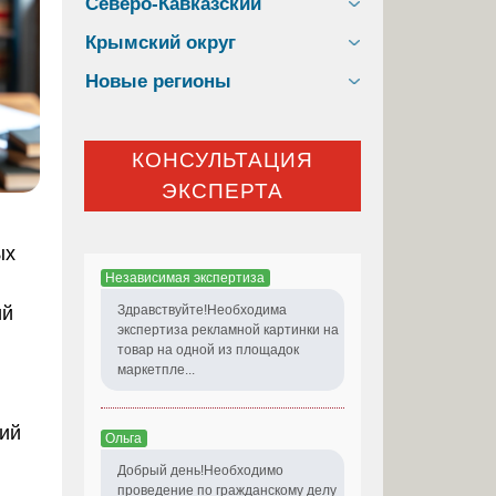
Северо-Кавказский
Крымский округ
Новые регионы
КОНСУЛЬТАЦИЯ
ЭКСПЕРТА
ых
Независимая экспертиза
ий
Здравствуйте!Необходима
экспертиза рекламной картинки на
товар на одной из площадок
маркетпле...
ий
Ольга
Добрый день!Необходимо
проведение по гражданскому делу