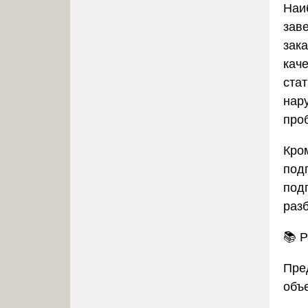
Наи
зав
зак
кач
ста
нар
про
Кром
под
под
раз
📚
Р
Пре
объ