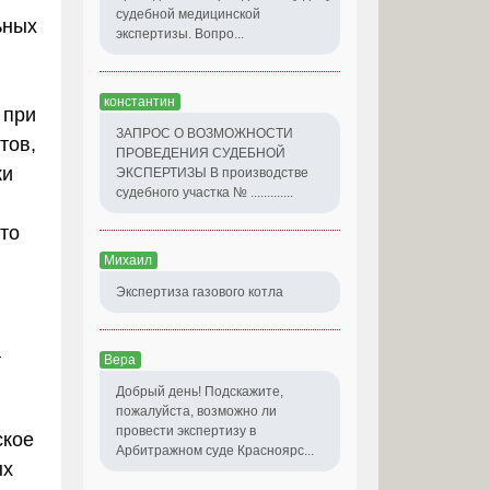
судебной медицинской
ьных
экспертизы. Вопро...
константин
 при
ЗАПРОС О ВОЗМОЖНОСТИ
тов,
ПРОВЕДЕНИЯ СУДЕБНОЙ
ки
ЭКСПЕРТИЗЫ В производстве
судебного участка № .............
то
Михаил
Экспертиза газового котла
а
Вера
Добрый день! Подскажите,
пожалуйста, возможно ли
провести экспертизу в
ское
Арбитражном суде Красноярс...
ых