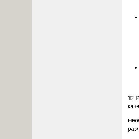
🏗️
Р
кач
Нео
раз