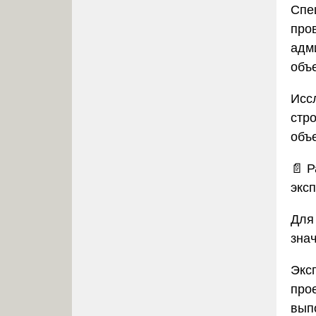
Спе
про
адм
объ
Исс
стр
объе
📄
Р
экс
Для
зна
Экс
про
вып