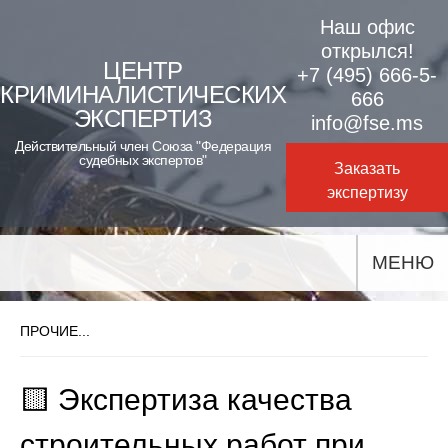
Skip
Наш офис
to
открылся!
ЦЕНТР
+7 (495) 666-5-
content
КРИМИНАЛИСТИЧЕСКИХ
666
ЭКСПЕРТИЗ
info@fse.ms
Действительный член Союза "Федерация
судебных экспертов"
Заказать
экспертизу
МЕНЮ
ПРОЧИЕ...
🟨 Экспертиза качества
строительных работ при