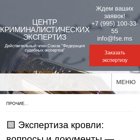
Skip
Ждем ваших
to
заявок!
ЦЕНТР
+7 (995) 100-33-
content
КРИМИНАЛИСТИЧЕСКИХ
55
ЭКСПЕРТИЗ
info@fse.ms
Действительный член Союза "Федерация
судебных экспертов"
Заказать
экспертизу
МЕНЮ
ПРОЧИЕ...
🟨 Экспертиза кровли:
вопросы и документы —