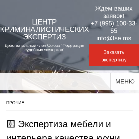
Skip
Ждем ваших
to
заявок!
ЦЕНТР
+7 (995) 100-33-
content
КРИМИНАЛИСТИЧЕСКИХ
55
ЭКСПЕРТИЗ
info@fse.ms
Действительный член Союза "Федерация
судебных экспертов"
Заказать
экспертизу
МЕНЮ
ПРОЧИЕ...
🟨 Экспертиза мебели и
интерьера качества кухни