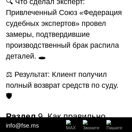
🔍
Что сделал эксперт:
Привлеченный
Союз «Федерация
судебных экспертов»
провел
замеры, подтвердившие
производственный брак распила
деталей. 🕳️
⚖️
Результат:
Клиент получил
полный возврат средств по суду.
🛡️
Раздел
9. Как правильно
info@fse.ms
ставить вопросы эксперту