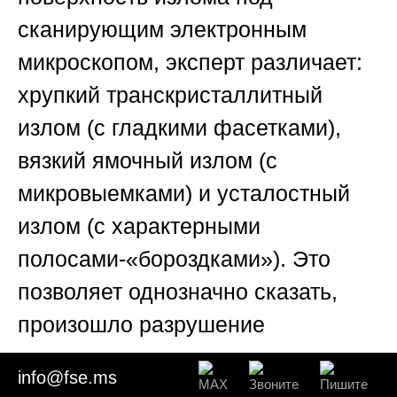
сканирующим электронным
микроскопом, эксперт различает:
хрупкий транскристаллитный
излом (с гладкими фасетками),
вязкий ямочный излом (с
микровыемками) и усталостный
излом (с характерными
полосами-«бороздками»). Это
позволяет однозначно сказать,
произошло разрушение
мгновенно от перегрузки или оно
info@fse.ms
развивалось постепенно из-за