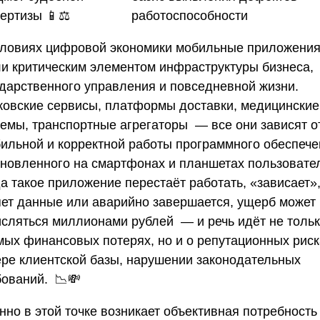
пертизы
📱⚖️
словиях цифровой экономики мобильные приложени
ли критическим элементом инфраструктуры бизнеса,
ударственного управления и повседневной жизни.
ковские сервисы, платформы доставки, медицинские
темы, транспортные агрегаторы — все они зависят о
бильной и корректной работы программного обеспече
ановленного на смартфонах и планшетах пользовате
а такое приложение перестаёт работать, «зависает»
яет данные или аварийно завершается, ущерб может
исляться миллионами рублей — и речь идёт не тольк
мых финансовых потерях, но и о репутационных риск
ере клиентской базы, нарушении законодательных
бований. 📉💸
но в этой точке возникает объективная потребность