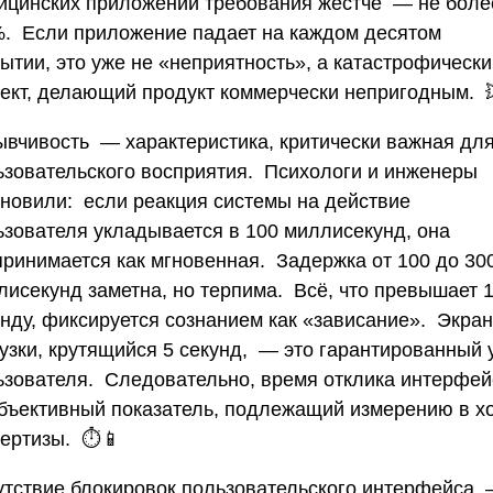
ицинских приложений требования жёстче — не боле
%. Если приложение падает на каждом десятом
ытии, это уже не «неприятность», а катастрофическ
ект, делающий продукт коммерчески непригодным. 
ывчивость
— характеристика, критически важная дл
ьзовательского восприятия. Психологи и инженеры
ановили: если реакция системы на действие
ьзователя укладывается в 100 миллисекунд, она
принимается как мгновенная. Задержка от 100 до 30
лисекунд заметна, но терпима. Всё, что превышает 
унду, фиксируется сознанием как «зависание». Экран
рузки, крутящийся 5 секунд, — это гарантированный 
ьзователя. Следовательно, время отклика интерфе
бъективный показатель, подлежащий измерению в х
пертизы. ⏱️📱
утствие блокировок пользовательского интерфейса