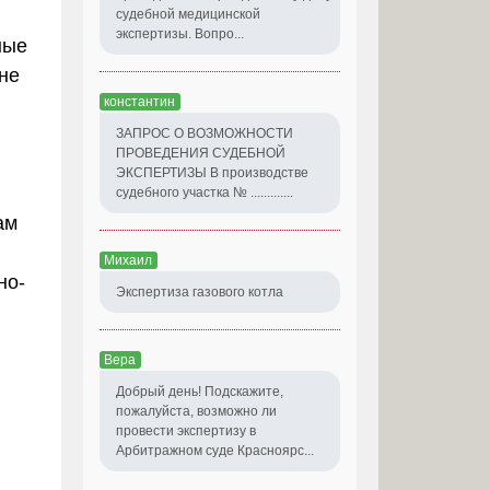
судебной медицинской
экспертизы. Вопро...
ные
не
константин
ЗАПРОС О ВОЗМОЖНОСТИ
ПРОВЕДЕНИЯ СУДЕБНОЙ
ЭКСПЕРТИЗЫ В производстве
судебного участка № .............
ам
Михаил
но-
Экспертиза газового котла
Вера
Добрый день! Подскажите,
пожалуйста, возможно ли
провести экспертизу в
Арбитражном суде Красноярс...