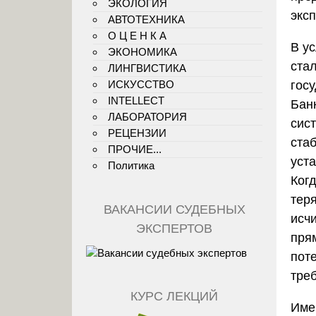
ЭКОЛОГИЯ
экс
АВТОТЕХНИКА
О Ц Е Н К А
В у
ЭКОНОМИКА
ста
ЛИНГВИСТИКА
гос
ИСКУССТВО
INTELLECT
Бан
ЛАБОРАТОРИЯ
сис
РЕЦЕНЗИИ
ста
ПРОЧИЕ...
уст
Политика
Когд
тер
ВАКАНСИИ СУДЕБНЫХ
исч
ЭКСПЕРТОВ
пря
пот
тре
КУРС ЛЕКЦИЙ
Имен