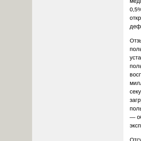
мед
0,5
откр
деф
Отз
пол
уст
пол
вос
мил
сек
заг
пол
— о
экс
Отс