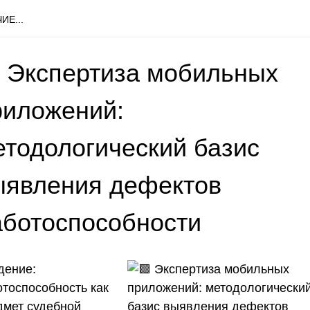
ИЕ...
 Экспертиза мобильных
риложений:
етодологический базис
ыявления дефектов
аботоспособности
дение:
отоспособность как
дмет судебной