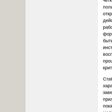
чёт
пол
отк
дей
раб
фор
быт
инс
вос
про
кри
Ста
хар
зав
при
пок