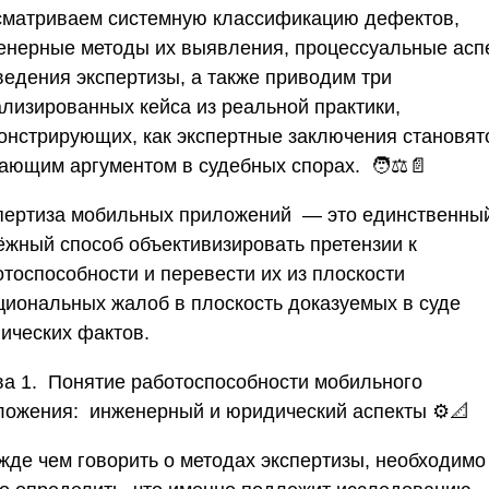
сматриваем системную классификацию дефектов,
енерные методы их выявления, процессуальные асп
ведения экспертизы, а также приводим три
ализированных кейса из реальной практики,
онстрирующих, как экспертные заключения становят
ающим аргументом в судебных спорах. 🧑⚖️📄
пертиза мобильных приложений — это единственны
ёжный способ объективизировать претензии к
отоспособности и перевести их из плоскости
циональных жалоб в плоскость доказуемых в суде
нических фактов.
ва 1. Понятие работоспособности мобильного
ложения: инженерный и юридический аспекты
⚙️📐
жде чем говорить о методах экспертизы, необходимо