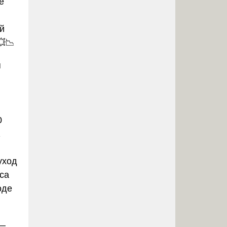
е
ий
💥📉
я
0
1
уход
йса
оде
—