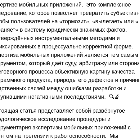
пертизе мобильных приложений. Это комплексное
ледование, которое позволяет превратить субъектив
обы пользователей на «тормозит», «вылетает» или «
раняет» в систему юридически значимых фактов,
тверждённых инструментальными методами и
иксированных в процессуально корректной форме.
пертиза мобильных приложений является тем самым
трументом, который даёт суду, арбитражу или сторон
еговорного процесса объективную картину качества
граммного продукта, природы его дефектов и причин
дственных связей между ошибками разработки и
тупившими негативными последствиями. 🔍🔬
тоящая статья представляет собой развёрнутое
одологическое исследование процедуры и
трументария экспертизы мобильных приложений с
ентом на претензии к работоспособности. Мы