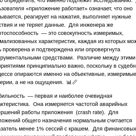
ко определить, что именно подлежит исследованию.
ьзователя «приложение работает» означает, что оно
рывается, реагирует на нажатия, выполняет нужные
ствия и не теряет данные. Для инженера же
отоспособность — это совокупность измеримых,
мализованных характеристик, каждая из которых мо
ь проверена и подтверждена или опровергнута
трументальными средствами. Различие между этими
приятиями принципиально важно, поскольку в судеб
цессе опираются именно на объективные, измеримы
терии, а не на ощущения. 📊📏
бильность
— первая и наиболее очевидная
актеристика. Она измеряется частотой аварийных
ершений работы приложения (crash rate). Для
ложений общего назначения нормальным считается
азатель менее 1% сессий с крашем. Для финансовых