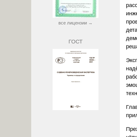
рас
инж
про
все лицензии →
дет
дем
ГОСТ
реш
Экс
над
раб
эмо
тех
Гла
при
Пре