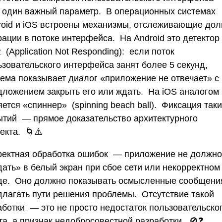
 один важный параметр. В операционных системах
roid и iOS встроены механизмы, отслеживающие дол
рации в потоке интерфейса. На Android это детектор
(Application Not Responding): если поток
ьзовательского интерфейса занят более 5 секунд,
тема показывает диалог «приложение не отвечает» с
дложением закрыть его или ждать. На iOS аналогом
ется «спиннер» (spinning beach ball). Фиксация так
ытий — прямое доказательство архитектурного
екта. 🌀⚠️
ректная обработка ошибок
— приложение не должно
дать» в белый экран при сбое сети или некорректном
де. Оно должно показывать осмысленные сообщени
длагать пути решения проблемы. Отсутствие такой
аботки — это не просто недостаток пользовательско
та, а признак недобросовестной разработки. 🚫❓