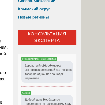
Северо-Кавказский
Крымский округ
я
Новые регионы
КОНСУЛЬТАЦИЯ
ЭКСПЕРТА
т
ния,
лей.
Независимая экспертиза
,
Здравствуйте!Необходима
экспертиза рекламной картинки на
о о
товар на одной из площадок
ах,
маркетпле...
Ольга
Добрый день!Необходимо
 в
проведение по гражданскому делу