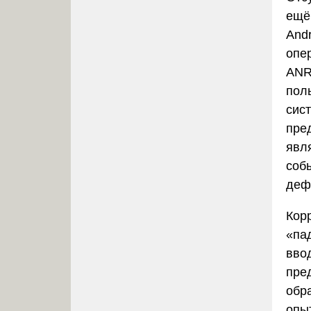
ещё
And
опе
ANR 
пол
сис
пре
явля
соб
деф
Кор
«па
вво
пре
обр
опы