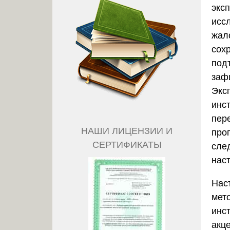
экс
исс
жал
сох
под
заф
Экс
инс
пер
НАШИ ЛИЦЕНЗИИ И
про
СЕРТИФИКАТЫ
сле
нас
Нас
мет
инс
акц