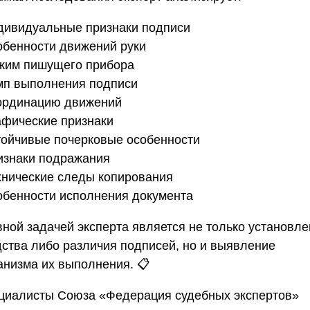
ндивидуальные признаки подписи
собенности движений руки
ажим пишущего прибора
емп выполнения подписи
оординацию движений
рафические признаки
стойчивые почерковые особенности
ризнаки подражания
ехнические следы копирования
собенности исполнения документа
вной задачей эксперта является не только установл
дства либо различия подписей, но и выявление
анизма их выполнения. 📋
циалисты
Союза «Федерация судебных экспертов»