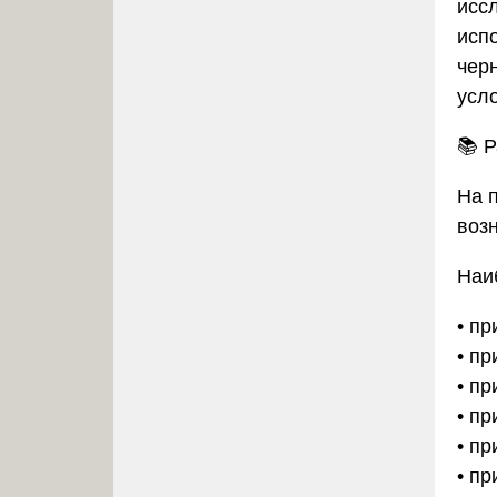
исс
исп
чер
усл
📚
Р
На 
возн
Наи
• пр
• пр
• п
• п
• п
• п