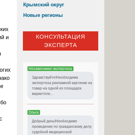
Крымский округ
Новые регионы
ских
КОНСУЛЬТАЦИЯ
ий и
ЭКСПЕРТА
в
Независимая экспертиза
огих
нако
Здравствуйте!Необходима
экспертиза рекламной картинки на
зе
товар на одной из площадок
маркетпле...
ибо
Ольга
с
Добрый день!Необходимо
проведение по гражданскому делу
судебной медицинской