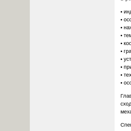
• и
• о
• н
• т
• к
• г
• у
• п
• т
• о
Гла
схо
мех
Спе