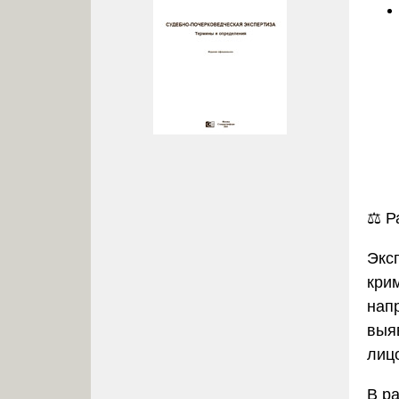
⚖️
Р
Экс
кри
нап
выя
лиц
В р