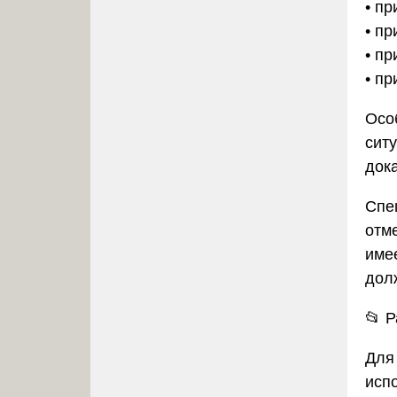
• пр
• п
• п
• п
Осо
сит
дока
Спе
отм
име
дол
📂
Р
Для
исп