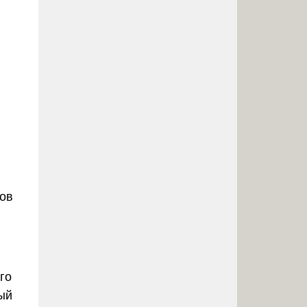
тов
го
ый