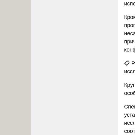
исп
Кром
про
нес
при
кон
📋
Р
исс
Круг
осо
Спе
уст
исс
соо