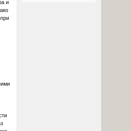
ра и
нако
 при
ними
сти
аз