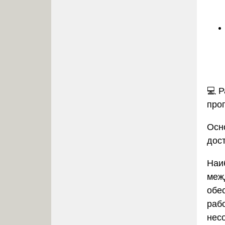
💻
Р
про
Осн
дос
Наи
меж
обе
раб
нес