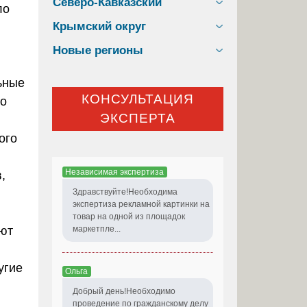
Северо-Кавказский
ло
Крымский округ
Новые регионы
ьные
КОНСУЛЬТАЦИЯ
но
ЭКСПЕРТА
ого
Независимая экспертиза
,
Здравствуйте!Необходима
экспертиза рекламной картинки на
товар на одной из площадок
ают
маркетпле...
угие
Ольга
Добрый день!Необходимо
проведение по гражданскому делу