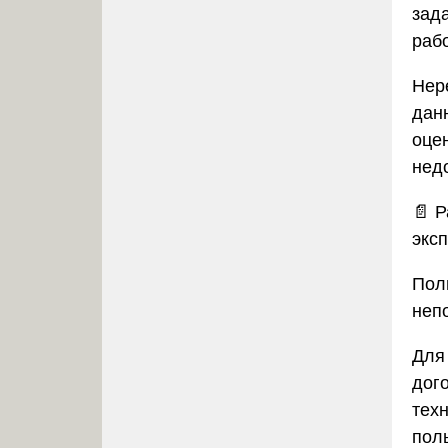
зад
рабо
Нер
дан
оце
нед
📄
Р
экс
Пол
неп
Для
дог
тех
пол