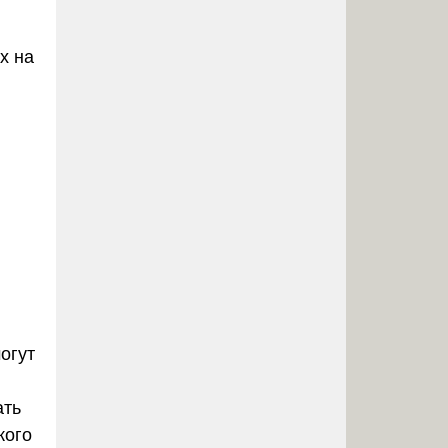
х на
огут
ать
кого