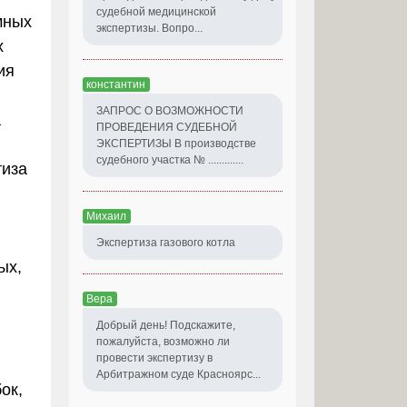
судебной медицинской
мных
экспертизы. Вопро...
х
ия
константин
ЗАПРОС О ВОЗМОЖНОСТИ
а
ПРОВЕДЕНИЯ СУДЕБНОЙ
ЭКСПЕРТИЗЫ В производстве
судебного участка № .............
тиза
Михаил
Экспертиза газового котла
ых,
Вера
Добрый день! Подскажите,
пожалуйста, возможно ли
провести экспертизу в
Арбитражном суде Красноярс...
ок,