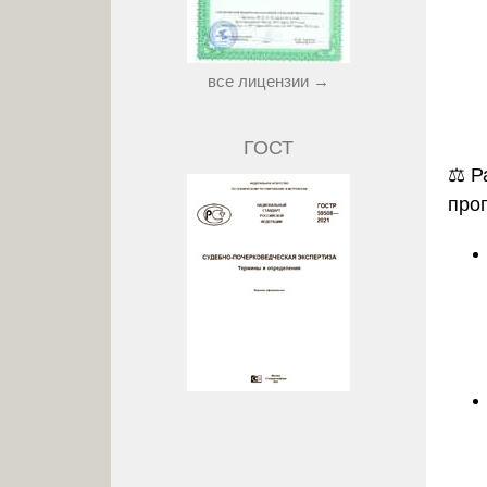
все лицензии →
ГОСТ
⚖️
Р
про