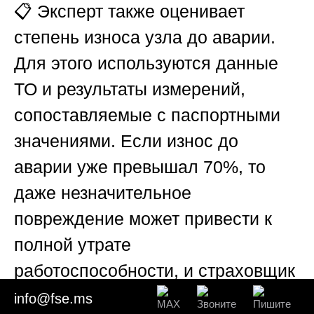
📋 Эксперт также оценивает
степень износа узла до аварии.
Для этого используются данные
ТО и результаты измерений,
сопоставляемые с паспортными
значениями. Если износ до
аварии уже превышал 70%, то
даже незначительное
повреждение может привести к
полной утрате
работоспособности, и страховщик
может заявить, что авария лишь
info@fse.ms