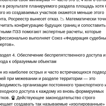
и в результате планируемого раздела площадь хотя
ого из создаваемых участков окажется меньше этого
та, Росреестр вынесет отказ. 📉 Математически точ
считать конфигурацию будущих границ и сопоставить 
тными ПЗЗ помогают экспертные расчеты, которые
фессионально выполняет
Союз «Федерация судебны
пертов»
.
аздел 4. Обеспечение беспрепятственного доступа и
езда к образуемым объектам
н из наиболее острых и часто встречающихся подво
ней при межевании и разделе территории — это
бходимость организации постоянного транспортного 
еходного доступа к каждому из вновь формируемых
стков. 🔏 Действующее законодательство строго
рещает создавать так называемые «изолированные»