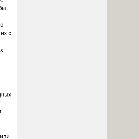
 бы
но
их с
х
дных
и
 или