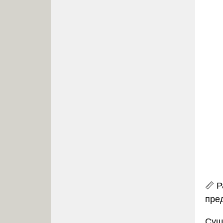
📏
Р
пре
Сущ