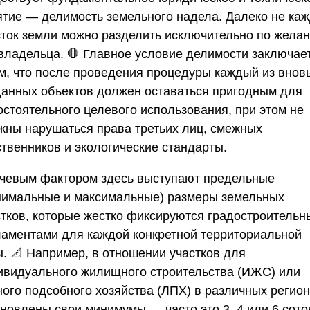
ятие — делимость земельного надела. Далеко не ка
сток земли можно разделить исключительно по жела
 владельца. 🛑 Главное условие делимости заключае
ом, что после проведения процедуры каждый из внов
данных объектов должен оставаться пригодным для
остоятельного целевого использования, при этом не
жны нарушаться права третьих лиц, смежных
ственников и экологические стандарты.
чевым фактором здесь выступают предельные
нимальные и максимальные) размеры земельных
стков, которые жестко фиксируются градостроитель
ламентами для каждой конкретной территориальной
ы. 📐 Например, в отношении участков для
ивидуального жилищного строительства (ИЖС) или
ного подсобного хозяйства (ЛПХ) в различных регио
новлены свои минимумы — часто это 3, 4 или 6 сото