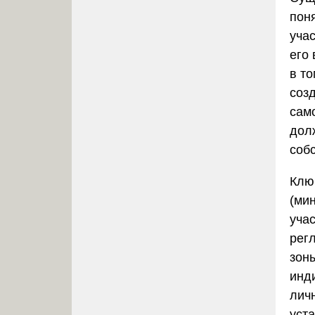
пон
уча
его
в т
соз
сам
дол
соб
Клю
(ми
уча
рег
зон
инд
лич
уста