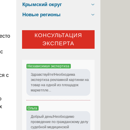
Крымский округ
Новые регионы
КОНСУЛЬТАЦИЯ
есто
ЭКСПЕРТА
сс
Независимая экспертиза
ся с
Здравствуйте!Необходима
экспертиза рекламной картинки на
товар на одной из площадок
маркетпле...
о
х
Ольга
Добрый день!Необходимо
проведение по гражданскому делу
судебной медицинской