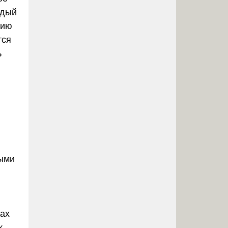
ждый
нию
тся
ь
ными
нах
к.