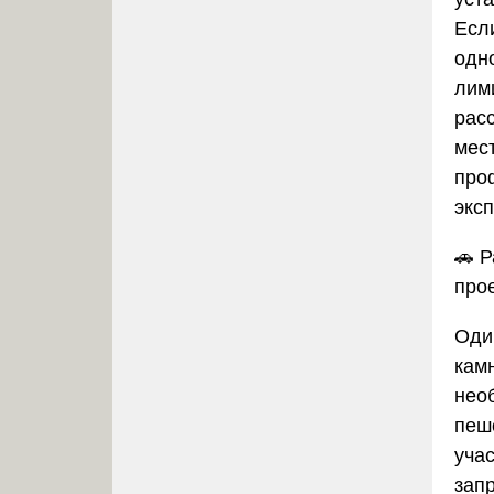
Есл
одн
лими
рас
мес
про
экс
🚗
Р
про
Оди
кам
нео
пеш
уча
зап