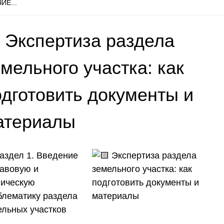
ИЕ...
 Экспертиза раздела
мельного участка: как
одготовить документы и
атериалы
аздел 1. Введение
равовую и
ническую
блематику раздела
ельных участков