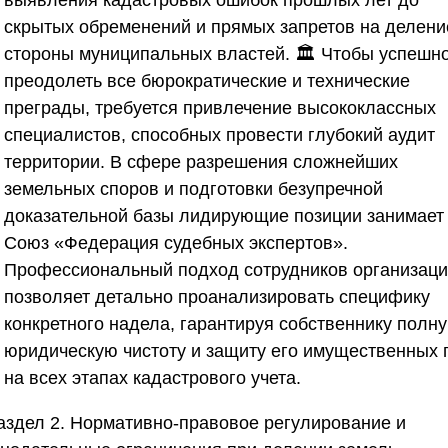
выявления кадастровых ошибок прошлых лет до
скрытых обременений и прямых запретов на делени
стороны муниципальных властей. 🏛️ Чтобы успешн
преодолеть все бюрократические и технические
преграды, требуется привлечение высококлассных
специалистов, способных провести глубокий аудит
территории. В сфере разрешения сложнейших
земельных споров и подготовки безупречной
доказательной базы лидирующие позиции занимает
Союз «Федерация судебных экспертов»
.
Профессиональный подход сотрудников организац
позволяет детально проанализировать специфику
конкретного надела, гарантируя собственнику полн
юридическую чистоту и защиту его имущественных 
на всех этапах кадастрового учета.
аздел 2. Нормативно-правовое регулирование и