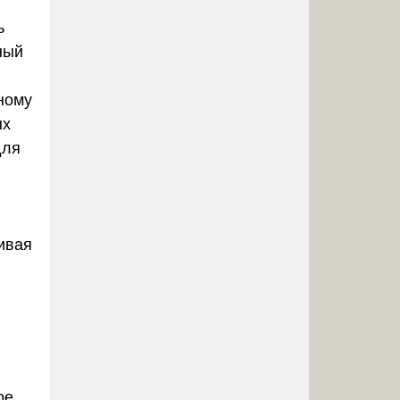
ь
ный
ному
ых
для
ивая
ое