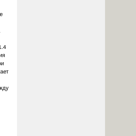
е
а
1.4
ия
ри
кает
ежду