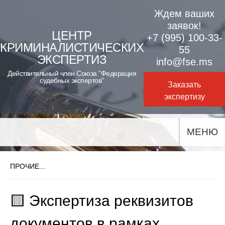
Skip
Ждем ваших
to
заявок!
ЦЕНТР
+7 (995) 100-33-
content
КРИМИНАЛИСТИЧЕСКИХ
55
ЭКСПЕРТИЗ
info@fse.ms
Действительный член Союза "Федерация
судебных экспертов"
Заказать
экспертизу
МЕНЮ
ПРОЧИЕ...
🟨 Экспертиза реквизитов
документов в рамках