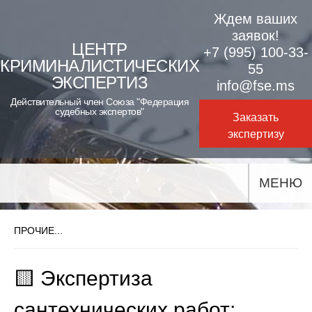
Skip
Ждем ваших
to
заявок!
ЦЕНТР
+7 (995) 100-33-
content
КРИМИНАЛИСТИЧЕСКИХ
55
ЭКСПЕРТИЗ
info@fse.ms
Действительный член Союза "Федерация
судебных экспертов"
Заказать
экспертизу
МЕНЮ
ПРОЧИЕ...
🟨 Экспертиза
сантехнических работ: