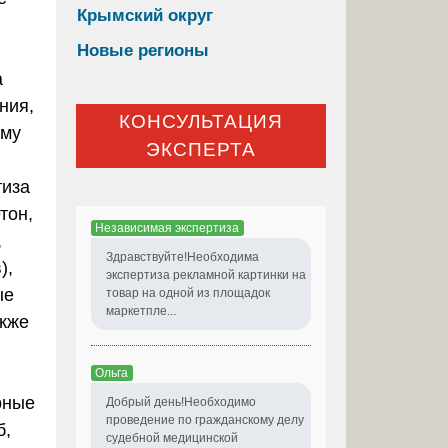
Крымский округ
Новые регионы
а
ния,
КОНСУЛЬТАЦИЯ
ому
ЭКСПЕРТА
тиза
тон,
Независимая экспертиза
,
Здравствуйте!Необходима
),
экспертиза рекламной картинки на
ые
товар на одной из площадок
маркетпле...
акже
Ольга
рные
Добрый день!Необходимо
проведение по гражданскому делу
б,
судебной медицинской