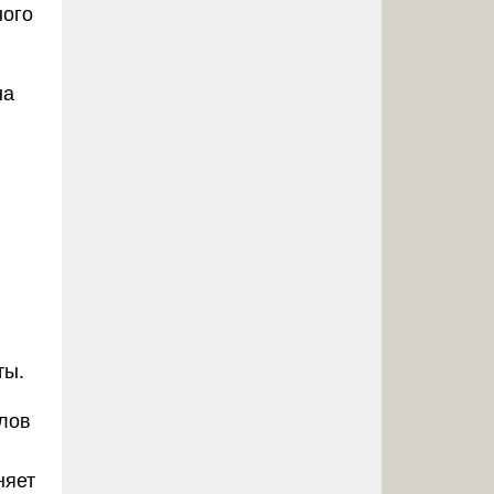
ного
на
ты.
лов
няет