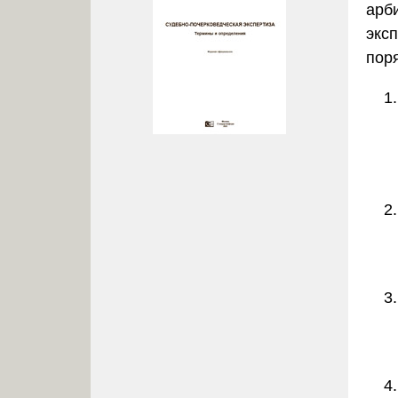
арб
экс
пор