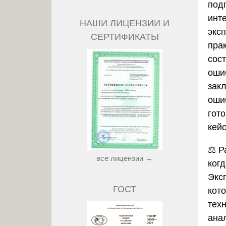
под
инт
НАШИ ЛИЦЕНЗИИ И
экс
СЕРТИФИКАТЫ
пра
сос
оши
зак
ошиб
гот
кейс
⚖️
Р
все лицензии →
когд
Экс
ГОСТ
кот
тех
анал