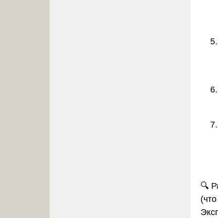
🔍
Р
(что
Экс