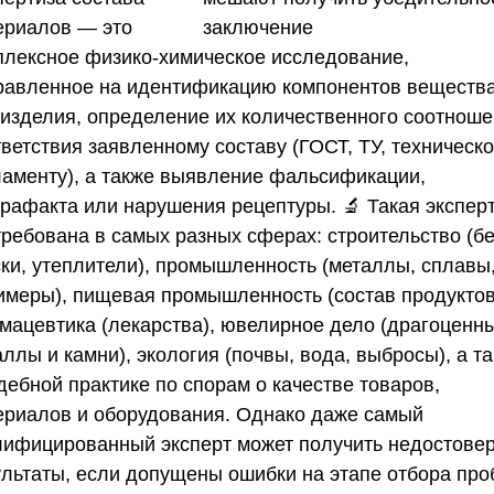
ериалов — это
плексное физико-химическое исследование,
равленное на идентификацию компонентов веществ
 изделия, определение их количественного соотноше
тветствия заявленному составу (ГОСТ, ТУ, техническ
ламенту), а также выявление фальсификации,
трафакта или нарушения рецептуры. 🔬 Такая экспер
требована в самых разных сферах: строительство (бе
ски, утеплители), промышленность (металлы, сплавы
имеры), пищевая промышленность (состав продуктов
мацевтика (лекарства), ювелирное дело (драгоценн
ллы и камни), экология (почвы, вода, выбросы), а т
дебной практике по спорам о качестве товаров,
ериалов и оборудования. Однако даже самый
лифицированный эксперт может получить недостове
ультаты, если допущены ошибки на этапе отбора про