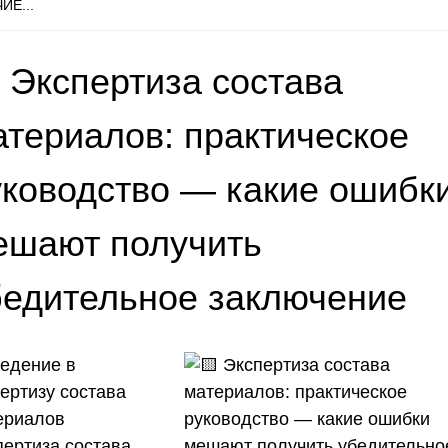
ИЕ...
 Экспертиза состава
атериалов: практическое
уководство — какие ошибк
ешают получить
бедительное заключение
едение в
ертизу состава
ериалов
пертиза состава