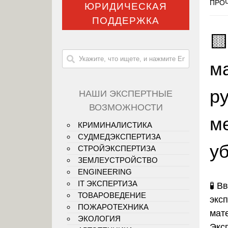
ПРОЧ
ЮРИДИЧЕСКАЯ
ПОДДЕРЖКА

м
р
НАШИ ЭКСПЕРТНЫЕ
ВОЗМОЖНОСТИ
м
КРИМИНАЛИСТИКА
СУДМЕДЭКСПЕРТИЗА
у
СТРОЙЭКСПЕРТИЗА
ЗЕМЛЕУСТРОЙСТВО
ENGINEERING
IT ЭКСПЕРТИЗА
🧪
Вв
ТОВАРОВЕДЕНИЕ
эксп
ПОЖАРОТЕХНИКА
мат
ЭКОЛОГИЯ
Экс