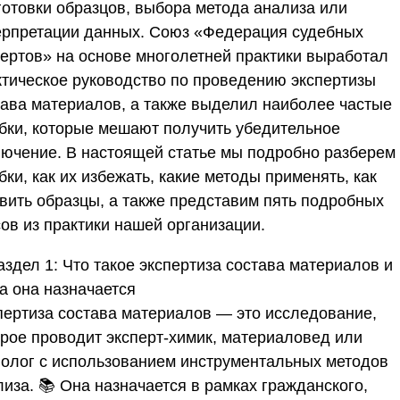
готовки образцов, выбора метода анализа или
ерпретации данных.
Союз «Федерация судебных
пертов»
на основе многолетней практики выработал
ктическое руководство по проведению экспертизы
тава материалов, а также выделил наиболее частые
бки, которые мешают получить убедительное
лючение. В настоящей статье мы подробно разберем 
ки, как их избежать, какие методы применять, как
овить образцы, а также представим пять подробных
ов из практики нашей организации.
аздел 1: Что такое экспертиза состава материалов и
а она назначается
пертиза состава материалов — это исследование,
орое проводит эксперт-химик, материаловед или
нолог с использованием инструментальных методов
иза. 📚 Она назначается в рамках гражданского,