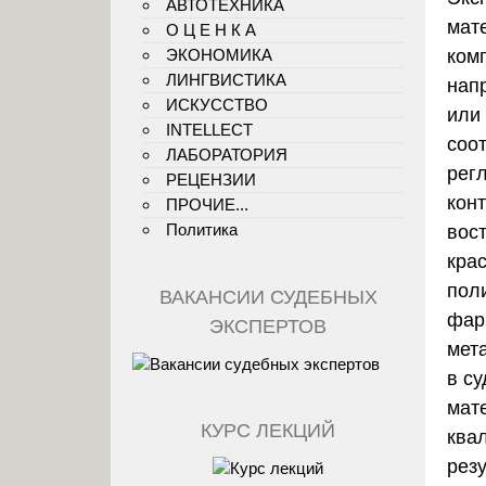
АВТОТЕХНИКА
мат
О Ц Е Н К А
ЭКОНОМИКА
ком
ЛИНГВИСТИКА
нап
ИСКУССТВО
или
INTELLECT
соо
ЛАБОРАТОРИЯ
рег
РЕЦЕНЗИИ
кон
ПРОЧИЕ...
Политика
вос
кра
пол
ВАКАНСИИ СУДЕБНЫХ
фар
ЭКСПЕРТОВ
мета
в су
мат
КУРС ЛЕКЦИЙ
ква
рез