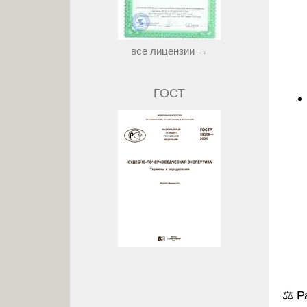
все лицензии →
ГОСТ
⚖️
Р