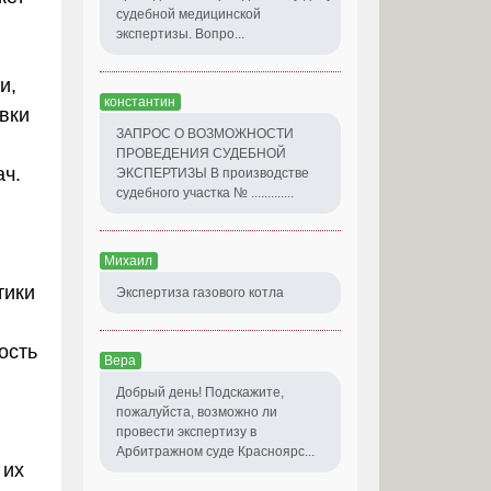
судебной медицинской
экспертизы. Вопро...
и,
константин
вки
ЗАПРОС О ВОЗМОЖНОСТИ
ПРОВЕДЕНИЯ СУДЕБНОЙ
ач.
ЭКСПЕРТИЗЫ В производстве
судебного участка № .............
Михаил
тики
Экспертиза газового котла
ость
Вера
Добрый день! Подскажите,
пожалуйста, возможно ли
провести экспертизу в
Арбитражном суде Красноярс...
 их