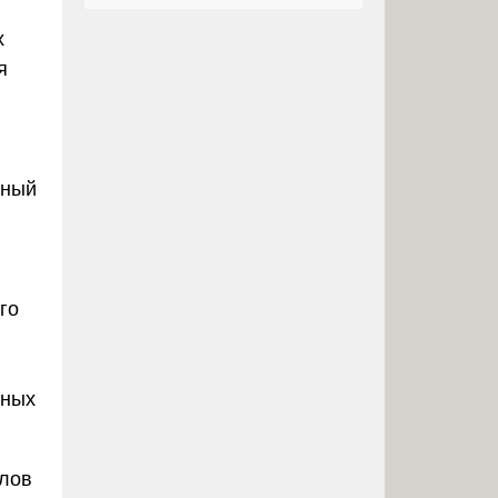
х
я
жный
го
вных
алов