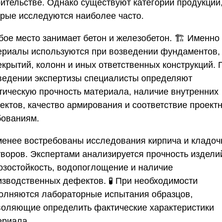
оительстве. Однако существуют категории продукции
орые исследуются наиболее часто.
ое место занимает бетон и железобетон. 🏗️ Именно
ериалы используются при возведении фундаментов,
екрытий, колонн и иных ответственных конструкций. 
ведении экспертизы специалисты определяют
тическую прочность материала, наличие внутренних
ектов, качество армирования и соответствие проект
бованиям.
менее востребованы исследования кирпича и кладо
творов. Экспертами анализируется прочность издели
озостойкость, водопоглощение и наличие
изводственных дефектов. 🧪 При необходимости
олняются лабораторные испытания образцов,
воляющие определить фактические характеристики
ериала.