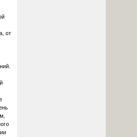
ой
, от
ний.
й
е
ень
м,
ного
гии