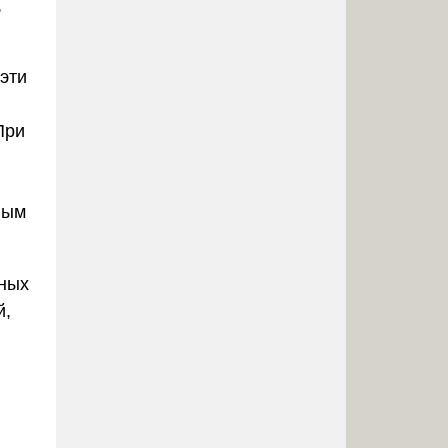
,
 эти
При
ным
чных
й,