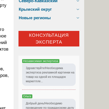
Северо-Кавказский
Крымский округ
Новые регионы
го
КОНСУЛЬТАЦИЯ
ное
ЭКСПЕРТА
аний
ктов
Независимая экспертиза
в,
Здравствуйте!Необходима
экспертиза рекламной картинки на
ров,
товар на одной из площадок
маркетпле...
Ольга
Добрый день!Необходимо
жет
проведение по гражданскому делу