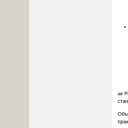
🧱
Р
ста
Объ
пра