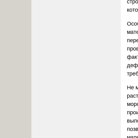
стр
кот
Особ
мат
пер
про
фак
деф
тре
Не 
рас
мор
про
вып
поз
мат