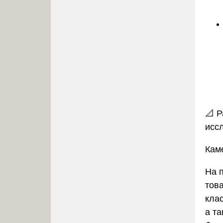
📐
Р
исс
Кам
На 
тов
кла
а т