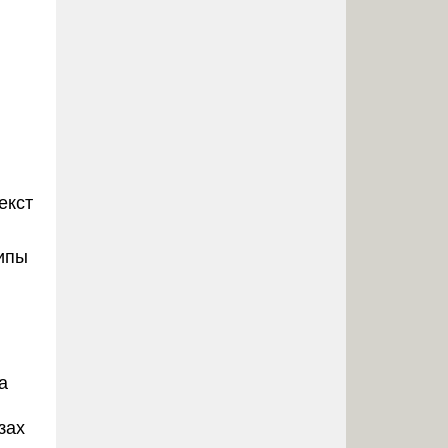
екст
ипы
а
зах