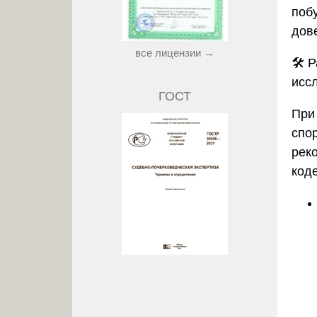
поб
дов
все лицензии →
🛠️
Р
исс
ГОСТ
При
спо
рек
код