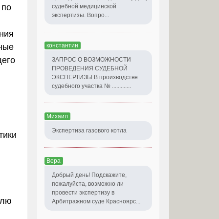
 по
судебной медицинской
экспертизы. Вопро...
ния
нные
константин
щего
ЗАПРОС О ВОЗМОЖНОСТИ
ПРОВЕДЕНИЯ СУДЕБНОЙ
ЭКСПЕРТИЗЫ В производстве
судебного участка № .............
Михаил
Экспертиза газового котла
тики
Вера
Добрый день! Подскажите,
пожалуйста, возможно ли
провести экспертизу в
елю
Арбитражном суде Красноярс...