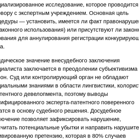
циализированное исследование, которое проводится
овору с экспертным учреждением. Основная цель
цедуры — установить, имеется ли факт правонаруше
законного использования) или присутствуют ли зако
ования для аннулирования регистрации конкурирую
а.
дическое значение внесудебного заключения
циалиста заключается в преодолении субъективизма
рон. Суд или контролирующий орган не обладают
циальными знаниями в области лингвистики, колорис
атентного девелопмента, поэтому выводы
тифицированного эксперта-патентного поверенного
атся в основу судебного решения. Досудебное
лючение позволяет зафиксировать нарушение,
считать потенциальные убытки и направить нарушит
ивированную претензию, которая в
80%
случаев