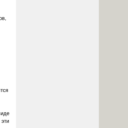
ов,
ятся
виде
 эти