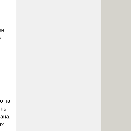
ми
в
о на
ень
ана,
ых