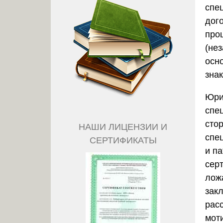
спе
дог
про
(не
осн
знак
Юри
спе
сто
НАШИ ЛИЦЕНЗИИ И
спе
СЕРТИФИКАТЫ
и п
сер
лож
зак
рас
мот