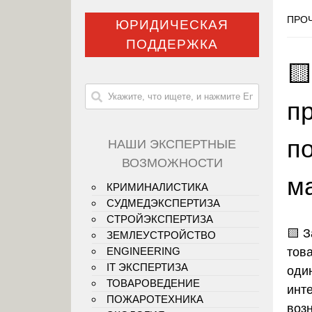
ПРОЧ
ЮРИДИЧЕСКАЯ
ПОДДЕРЖКА
🟨
пр
п
НАШИ ЭКСПЕРТНЫЕ
ВОЗМОЖНОСТИ
м
КРИМИНАЛИСТИКА
СУДМЕДЭКСПЕРТИЗА
СТРОЙЭКСПЕРТИЗА
🟨
З
ЗЕМЛЕУСТРОЙСТВО
тов
ENGINEERING
IT ЭКСПЕРТИЗА
оди
ТОВАРОВЕДЕНИЕ
инт
ПОЖАРОТЕХНИКА
возн