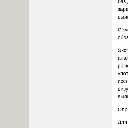
баз
зар
выя
Сем
обо
Экс
ана
рас
упо
исс
виз
выя
Опр
Для