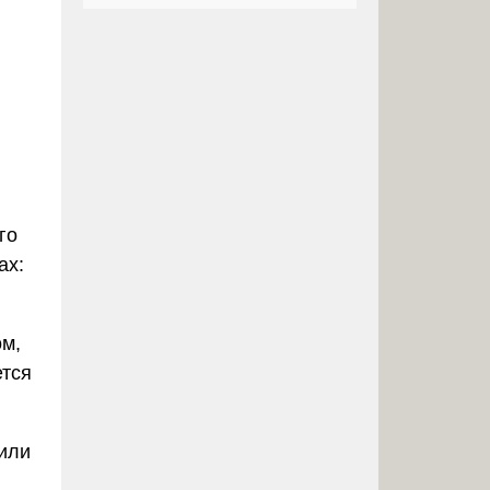
го
ах:
ом,
ется
или