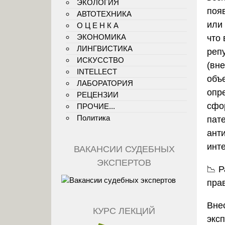
ЭКОЛОГИЯ
поя
АВТОТЕХНИКА
или
О Ц Е Н К А
ЭКОНОМИКА
что
ЛИНГВИСТИКА
реп
ИСКУССТВО
(вне
INTELLECT
объ
ЛАБОРАТОРИЯ
опр
РЕЦЕНЗИИ
сфо
ПРОЧИЕ...
Политика
пат
ант
инт
ВАКАНСИИ СУДЕБНЫХ
ЭКСПЕРТОВ
📉
Р
пра
Вне
КУРС ЛЕКЦИЙ
экс