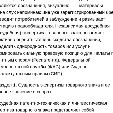
вляются обозначения, визуально
 на слух напоминающие уже зарегистрированный бре
 вводит потребителей в заблуждение и размывает
утацию правообладателя. Независимая досудебная
судебная) экспертиза товарного знака позволяет
ективно оценить степень сходства обозначений,
еделить однородность товаров или услуг и
рмировать сильную правовую позицию для Палаты 
ентным спорам (Роспатента), Федеральной
имонопольной службы (ФАС) или Суда по
еллектуальным правам (СИП).
аздел 1. Сущность экспертизы товарного знака и ее
вовое значение в спорах
судебная патентно-техническая и лингвистическая
пертиза товарного знака представляет собой