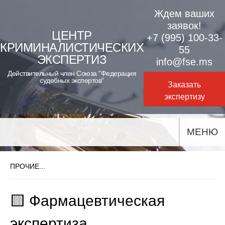
Skip
Ждем ваших
to
заявок!
ЦЕНТР
+7 (995) 100-33-
content
КРИМИНАЛИСТИЧЕСКИХ
55
ЭКСПЕРТИЗ
info@fse.ms
Действительный член Союза "Федерация
судебных экспертов"
Заказать
экспертизу
МЕНЮ
ПРОЧИЕ...
🟨 Фармацевтическая
экспертиза