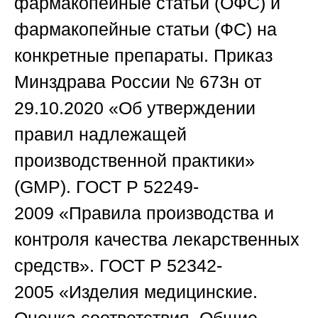
фармакопейные статьи (
ОФС
) и
фармакопейные статьи (
ФС
) на
конкретные препараты.
Приказ
Минздрава России № 673н
от
29.10.2020 «Об утверждении
правил надлежащей
производственной практики»
(
GMP
).
ГОСТ Р 52249-
2009
«Правила производства и
контроля качества лекарственных
средств».
ГОСТ Р 52342-
2005
«Изделия медицинские.