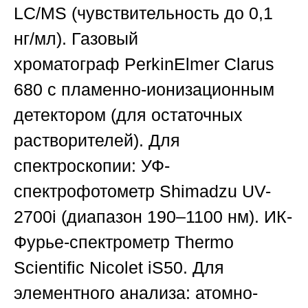
LC/MS
(чувствительность до 0,1
нг/мл). Газовый
хроматограф
PerkinElmer Clarus
680
с пламенно-ионизационным
детектором (для остаточных
растворителей).
Для
спектроскопии:
УФ-
спектрофотометр
Shimadzu UV-
2700i
(диапазон 190–1100 нм). ИК-
Фурье-спектрометр
Thermo
Scientific Nicolet iS50
.
Для
элементного анализа:
атомно-