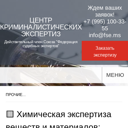
Skip
Ждем ваших
to
заявок!
ЦЕНТР
+7 (995) 100-33-
content
КРИМИНАЛИСТИЧЕСКИХ
55
ЭКСПЕРТИЗ
info@fse.ms
Действительный член Союза "Федерация
судебных экспертов"
Заказать
экспертизу
МЕНЮ
ПРОЧИЕ...
🟨 Химическая экспертиза
веществ и материалов: