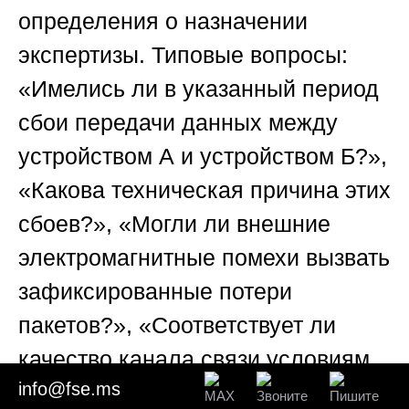
определения о назначении
экспертизы. Типовые вопросы:
«Имелись ли в указанный период
сбои передачи данных между
устройством А и устройством Б?»,
«Какова техническая причина этих
сбоев?», «Могли ли внешние
электромагнитные помехи вызвать
зафиксированные потери
пакетов?», «Соответствует ли
качество канала связи условиям
info@fse.ms
договора и отраслевым