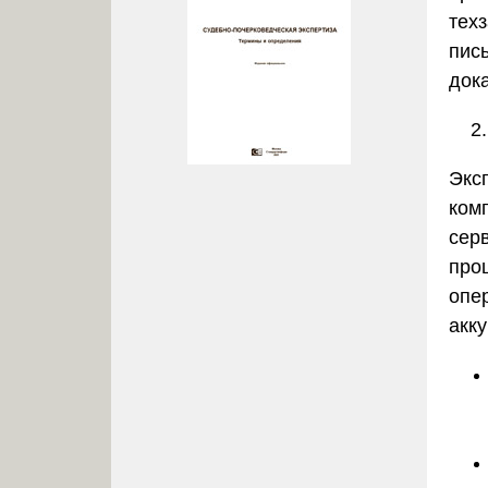
тех
пис
дока
Экс
ком
серв
про
опе
акк