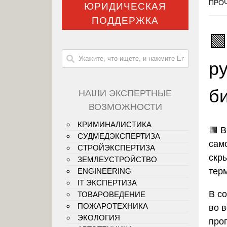
ПРОЧ
ЮРИДИЧЕСКАЯ
ПОДДЕРЖКА
🟩
р
б
НАШИ ЭКСПЕРТНЫЕ
ВОЗМОЖНОСТИ
КРИМИНАЛИСТИКА
🟩 В
СУДМЕДЭКСПЕРТИЗА
сам
СТРОЙЭКСПЕРТИЗА
скр
ЗЕМЛЕУСТРОЙСТВО
тер
ENGINEERING
IT ЭКСПЕРТИЗА
В с
ТОВАРОВЕДЕНИЕ
ПОЖАРОТЕХНИКА
во 
ЭКОЛОГИЯ
про