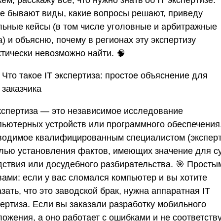
ем, расскажу всё, что нужно знать об IT экспертизе:
ие бывают виды, какие вопросы решают, приведу
льные кейсы (в том числе уголовные и арбитражные
) и объясню, почему в регионах эту экспертизу
ктически невозможно найти. 🧠
Что такое IT экспертиза: простое объяснение для
заказчика
кспертиза
— это независимое исследование
пьютерных устройств или программного обеспечения
водимое квалифицированным специалистом (экспер
елью установления фактов, имеющих значение для с
дствия или досудебного разбирательства. 🎯 Просты
вами: если у вас сломался компьютер и вы хотите
зать, что это заводской брак, нужна аппаратная IT
пертиза. Если вы заказали разработку мобильного
ожения, а оно работает с ошибками и не соответств