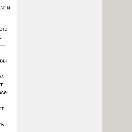
зо и
ете
ь
 —
 вы
ез
т
всё
ит
о
ть —