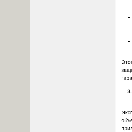
Это
защ
гара
Экс
объ
прил