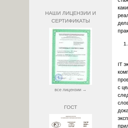
стаж
как
НАШИ ЛИЦЕНЗИИ И
реа
СЕРТИФИКАТЫ
дела
пра
IT э
ком
про
с ц
все лицензии →
сле
сло
ГОСТ
дока
экс
прил