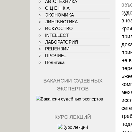
АВТОТЕХНИКА
объ
О Ц Е Н К А
суд
ЭКОНОМИКА
вне
ЛИНГВИСТИКА
кра
ИСКУССТВО
INTELLECT
прил
ЛАБОРАТОРИЯ
док
РЕЦЕНЗИИ
при
ПРОЧИЕ...
не в
Политика
пер
«же
ВАКАНСИИ СУДЕБНЫХ
ком
ЭКСПЕРТОВ
мех
исс
сете
тре
КУРС ЛЕКЦИЙ
подх