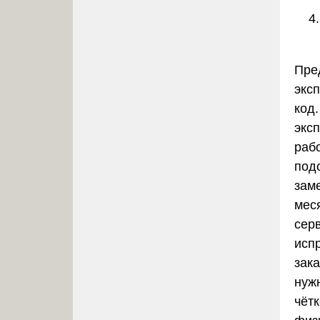
Пре
экс
код
эксп
раб
под
зам
мес
серв
исп
зака
нуж
чёт