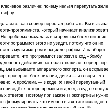
Ключевое различие: почему нельзя перепутать желе
цифру
дставьте: ваш сервер перестал работать. Вы вызыва
перта-программиста, который начинает анализироват
. Но проблема оказалась в сгоревшем блоке питания
ерт-программист этого не увидит, потому что он не
отает с мультиметром и осциллографом. И наоборот:
озреваете, что программист заложил в код «бомбу
едленного действия», которая отключает сервер чер
яц. Вы вызываете аппаратного эксперта, он вскрывае
ер, проверяет блок питания, диски — и говорит, что 
равно. А проблема — в коде. ❌ Такой перепутанный
з приведёт к потере времени и денег, а суд не получ
ных ответов. Поэтому при заказе
IT экспертизы
нужн
ко сформулировать: что именно вы хотите исследова