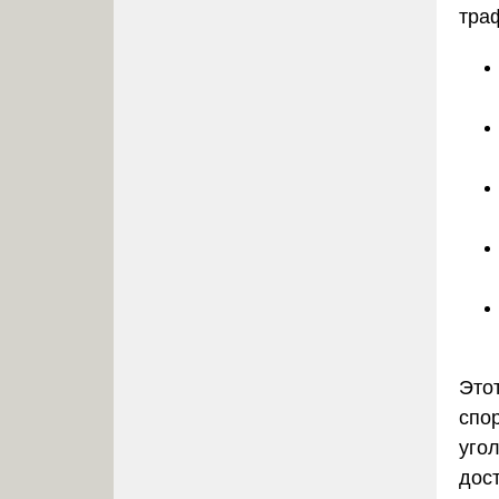
тра
Это
спор
уго
дост