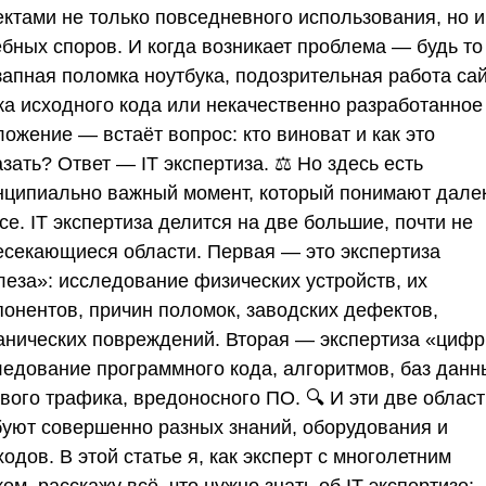
ектами не только повседневного использования, но и
ебных споров. И когда возникает проблема — будь то
запная поломка ноутбука, подозрительная работа сай
жа исходного кода или некачественно разработанное
ожение — встаёт вопрос: кто виноват и как это
азать? Ответ —
IT экспертиза
. ⚖️ Но здесь есть
нципиально важный момент, который понимают дале
се. IT экспертиза делится на две большие, почти не
есекающиеся области. Первая — это экспертиза
леза»: исследование физических устройств, их
понентов, причин поломок, заводских дефектов,
анических повреждений. Вторая — экспертиза «цифр
ледование программного кода, алгоритмов, баз данн
вого трафика, вредоносного ПО. 🔍 И эти две облас
буют совершенно разных знаний, оборудования и
одов. В этой статье я, как эксперт с многолетним