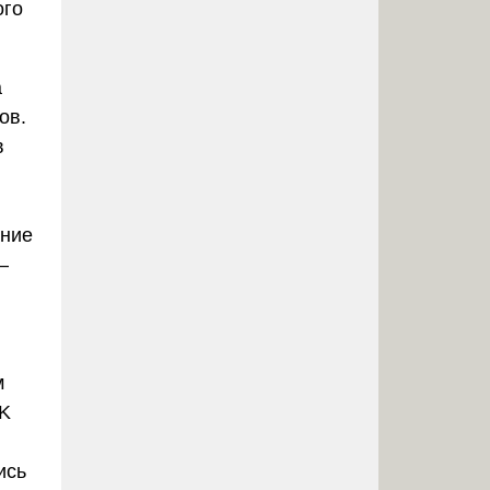
ого
а
ов.
в
ание
–
м
K
ись