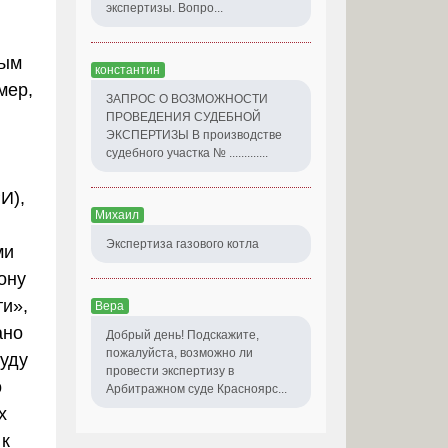
экспертизы. Вопро...
вым
константин
мер,
ЗАПРОС О ВОЗМОЖНОСТИ
ПРОВЕДЕНИЯ СУДЕБНОЙ
ЭКСПЕРТИЗЫ В производстве
судебного участка № .............
И),
Михаил
Экспертиза газового котла
ми
ону
и»,
Вера
ано
Добрый день! Подскажите,
пожалуйста, возможно ли
уду
провести экспертизу в
о
Арбитражном суде Красноярс...
х
 к