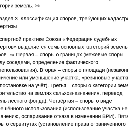
гории земель. 📜
Раздел 3. Классификация споров, требующих кадастр
пертизы
кспертной практике
Союза «Федерация судебных
пертов»
выделяется семь основных категорий земел
ров. 🧱
Первая
– споры о границах (межевые споры
ду соседями, определение фактического
лепользования).
Вторая
– споры о площади (незакон
личение или уменьшение участка, «резиновые участк
постановке на учёт).
Третья
– споры о категории зем
роительство на землях сельхозназначения, перевод
ель лесного фонда).
Четвёртая
– споры о виде
решённого использования (использование участка не
начению, оспаривание отказа в изменении ВРИ).
Пят
ры о сервитутах (установление права ограниченного