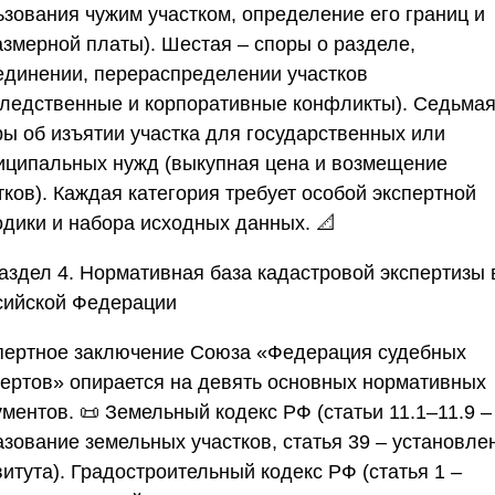
ьзования чужим участком, определение его границ и
азмерной платы).
Шестая
– споры о разделе,
единении, перераспределении участков
следственные и корпоративные конфликты).
Седьма
ры об изъятии участка для государственных или
иципальных нужд (выкупная цена и возмещение
ков). Каждая категория требует особой экспертной
одики и набора исходных данных. 📐
Раздел 4. Нормативная база кадастровой экспертизы 
сийской Федерации
пертное заключение
Союза «Федерация судебных
пертов»
опирается на девять основных нормативных
ументов. 📜
Земельный кодекс РФ
(статьи 11.1–11.9 –
азование земельных участков, статья 39 – установле
витута).
Градостроительный кодекс РФ
(статья 1 –