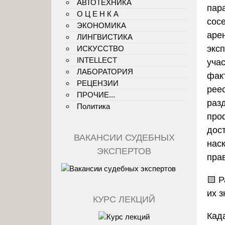
АВТОТЕХНИКА
пар
О Ц Е Н К А
сос
ЭКОНОМИКА
аре
ЛИНГВИСТИКА
экс
ИСКУССТВО
INTELLECT
уча
ЛАБОРАТОРИЯ
фак
РЕЦЕНЗИИ
рее
ПРОЧИЕ...
раз
Политика
про
дос
ВАКАНСИИ СУДЕБНЫХ
нас
ЭКСПЕРТОВ
пра
🟨 
их 
КУРС ЛЕКЦИЙ
Кад