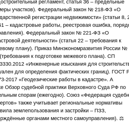
достроительный регламент, статья 36 – предельные
меры участков).
Федеральный закон № 218-ФЗ
«О
дарственной регистрации недвижимости» (статьи 8, 
 61 – кадастровые работы, реестровая ошибка, поряд
равления).
Федеральный закон № 221-ФЗ
«О
стровой деятельности» (статья 22 – требования к
евому плану).
Приказ Минэкономразвития России №
(требования к подготовке межевого плана).
СП
13330.2012
«Инженерные изыскания для строительст
туален для определения фактических границ).
ГОСТ 
73-2017
«Геодезические работы в кадастре». А
же
Обзор судебной практики Верховного Суда РФ
по
ельным спорам (ежегодно).
Союз «Федерация судеб
пертов»
также учитывает региональные нормативы
авила землепользования и застройки –
ПЗЗ
,
ерждённые органами местного самоуправления). ⚖️