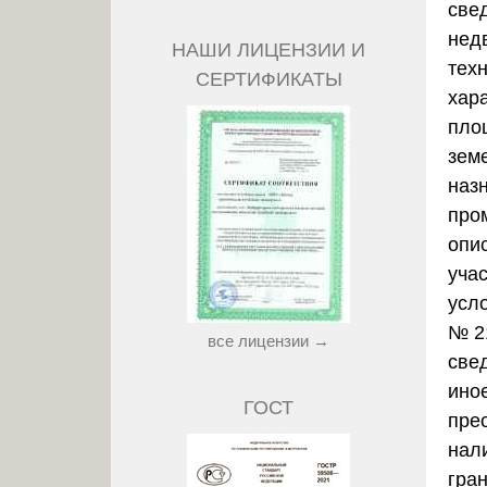
све
нед
НАШИ ЛИЦЕНЗИИ И
техн
СЕРТИФИКАТЫ
хар
пло
зем
наз
про
опи
уча
усл
№ 2
все лицензии →
све
ино
ГОСТ
пре
нал
гра