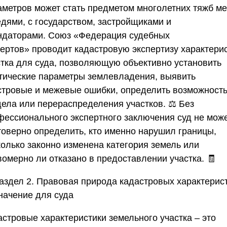
аметров может стать предметом многолетних тяжб м
едями, с государством, застройщиками и
ндаторами.
Союз «Федерация судебных
пертов»
проводит кадастровую экспертизу характери
стка для суда, позволяющую объективно установить
тические параметры землевладения, выявить
стровые и межевые ошибки, определить возможност
дела или перераспределения участков. ⚖️ Без
фессионального экспертного заключения суд не мож
товерно определить, кто именно нарушил границы,
колько законно изменена категория земель или
вомерно ли отказано в предоставлении участка. 🧾
Раздел 2. Правовая природа кадастровых характерист
значение для суда
астровые характеристики земельного участка – это