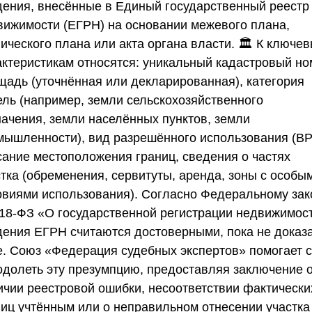
дения, внесённые в Единый государственный реестр
вижимости (
ЕГРН
) на основании межевого плана,
ического плана или акта органа власти. 🏛️ К ключе
актеристикам относятся: уникальный кадастровый но
щадь (уточнённая или декларированная), категория
ель (например, земли сельскохозяйственного
начения, земли населённых пунктов, земли
мышленности), вид разрешённого использования (ВР
сание местоположения границ, сведения о частях
стка (обременения, сервитуты, аренда, зоны с особы
овиями использования). Согласно
Федеральному зак
18-ФЗ
«О государственной регистрации недвижимост
дения
ЕГРН
считаются достоверными, пока не доказ
е.
Союз «Федерация судебных экспертов»
помогает с
одолеть эту презумпцию, предоставляя заключение 
ичии реестровой ошибки, несоответствии фактически
ниц учтённым или о неправильном отнесении участка