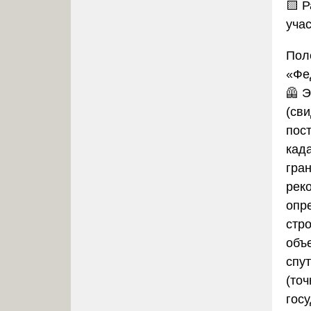
🟨 
учас
Пол
«Фе
🦺
Э
(св
пос
кад
гра
рек
опр
стр
объ
спу
(точ
гос