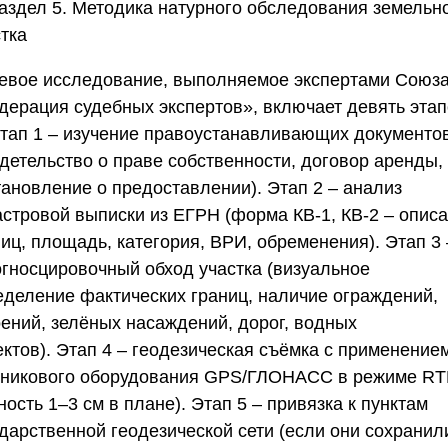
Раздел 5. Методика натурного обследования земельн
тка
евое исследование, выполняемое экспертами
Союз
дерация судебных экспертов»
, включает девять этап
тап 1
– изучение правоустанавливающих документо
идетельство о праве собственности, договор аренды,
тановление о предоставлении).
Этап 2
– анализ
астровой выписки из
ЕГРН
(форма КВ-1, КВ-2 – опис
ниц, площадь, категория, ВРИ, обременения).
Этап 3
огносцировочный обход участка (визуальное
еделение фактических границ, наличие ограждений,
оений, зелёных насаждений, дорог, водных
ектов).
Этап 4
– геодезическая съёмка с применение
тникового оборудования
GPS
/
ГЛОНАСС
в режиме RT
ность 1–3 см в плане).
Этап 5
– привязка к пунктам
ударственной геодезической сети (если они сохранил