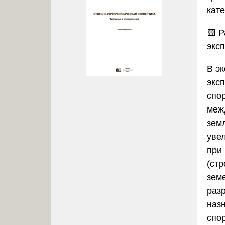
кате
🟨 
экс
В э
экс
спо
меж
зем
уве
при 
(ст
зем
раз
наз
спо