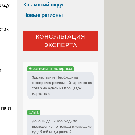
Крымский округ
ежду
Новые регионы
стик
КОНСУЛЬТАЦИЯ
ЭКСПЕРТА
ь
Независимая экспертиза
ет
Здравствуйте!Необходима
экспертиза рекламной картинки на
товар на одной из площадок
маркетпле...
ик и
Ольга
Добрый день!Необходимо
проведение по гражданскому делу
судебной медицинской