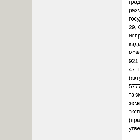
гра
раз
госу
29,
исп
када
меж
921
47.
(ак
577
так
зем
экс
(пр
утв