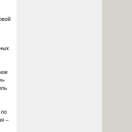
овой
ьных
ное
и»
ель
 по
ая
–