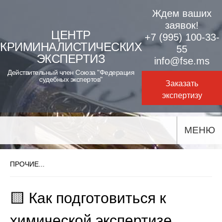
Skip
Ждем ваших
to
заявок!
ЦЕНТР
+7 (995) 100-33-
content
КРИМИНАЛИСТИЧЕСКИХ
55
ЭКСПЕРТИЗ
info@fse.ms
Действительный член Союза "Федерация
судебных экспертов"
Заказать
экспертизу
МЕНЮ
ПРОЧИЕ...
🟨 Как подготовиться к
химической экспертизе