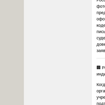
Рос
фот
пре
офо
код
пис
суд
дов
заяв
🏢 
инд
Ког
орг
учр
под