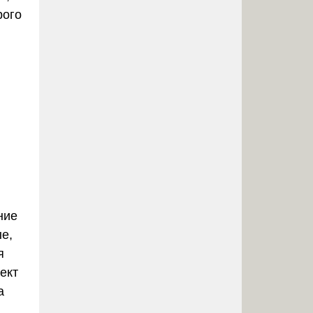
рого
ние
е,
я
ект
а