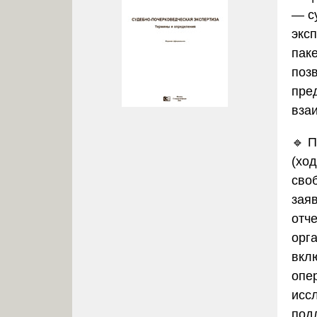
— с
эксп
пак
поз
пре
вза
🔹 
(хо
сво
зая
отч
орг
вкл
опе
исс
под