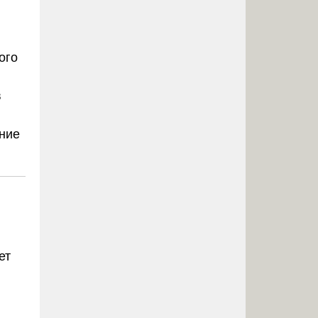
,
ого
в
ание
ет