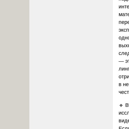
инт
мат
пере
экс
одн
вых
сле
— эт
лин
отр
в н
чест
🔹 
исс
вид
Если