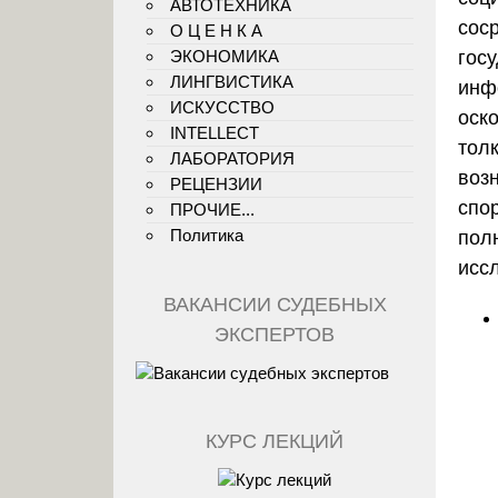
АВТОТЕХНИКА
сос
О Ц Е Н К А
ЭКОНОМИКА
гос
ЛИНГВИСТИКА
инф
ИСКУССТВО
оск
INTELLECT
тол
ЛАБОРАТОРИЯ
воз
РЕЦЕНЗИИ
спор
ПРОЧИЕ...
Политика
пол
исс
ВАКАНСИИ СУДЕБНЫХ
ЭКСПЕРТОВ
КУРС ЛЕКЦИЙ