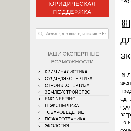
ПРОЧ
ЮРИДИЧЕСКАЯ
ПОДДЕРЖКА

д
э
НАШИ ЭКСПЕРТНЫЕ
ВОЗМОЖНОСТИ
КРИМИНАЛИСТИКА
📄 
СУДМЕДЭКСПЕРТИЗА
экс
СТРОЙЭКСПЕРТИЗА
пре
ЗЕМЛЕУСТРОЙСТВО
одн
ENGINEERING
IT ЭКСПЕРТИЗА
суд
ТОВАРОВЕДЕНИЕ
затр
ПОЖАРОТЕХНИКА
но и
ЭКОЛОГИЯ
соц