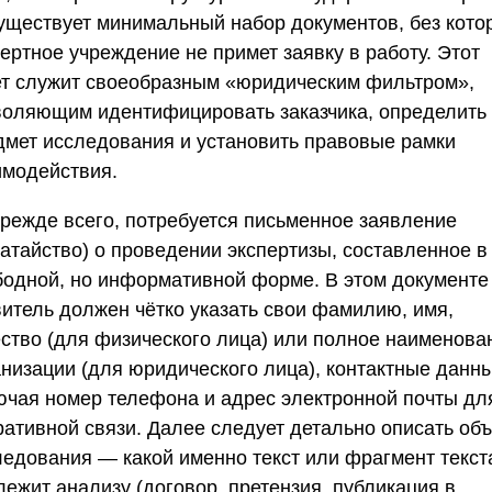
уществует минимальный набор документов, без кото
ертное учреждение не примет заявку в работу. Этот
ет служит своеобразным «юридическим фильтром»,
воляющим идентифицировать заказчика, определить
дмет исследования и установить правовые рамки
имодействия.
Прежде всего, потребуется
письменное заявление
датайство) о проведении экспертизы
, составленное в
бодной, но информативной форме. В этом документе
витель должен чётко указать свои фамилию, имя,
ество (для физического лица) или полное наименова
анизации (для юридического лица), контактные данны
ючая номер телефона и адрес электронной почты дл
ративной связи. Далее следует детально описать объ
ледования — какой именно текст или фрагмент текст
лежит анализу (договор, претензия, публикация в