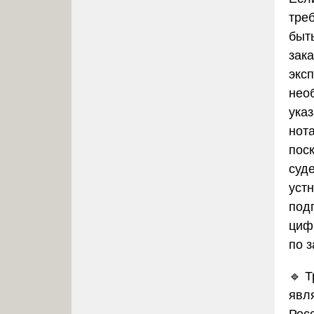
тре
быт
зак
эксп
нео
ука
нот
пос
суд
устн
под
циф
по 
🔹 
явл