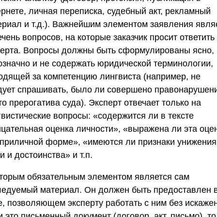
ернете, личная переписка, судебный акт, рекламный
ериал и т.д.). Важнейшим элементом заявления явля
чень вопросов, на которые заказчик просит ответить
перта. Вопросы должны быть сформулированы ясно,
означно и не содержать юридической терминологии,
одящей за компетенцию лингвиста (например, не
дует спрашивать, было ли совершено правонарушен
о прерогатива суда). Эксперт отвечает только на
гвистические вопросы: «содержится ли в тексте
ицательная оценка личности», «выражена ли эта оце
еприличной форме», «имеются ли признаки унижения
и и достоинства» и т.п.
Вторым обязательным элементом является
сам
ледуемый материал
. Он должен быть предоставлен 
е, позволяющем эксперту работать с ним без искаже
 это письменный документ (договор, акт, письмо), то