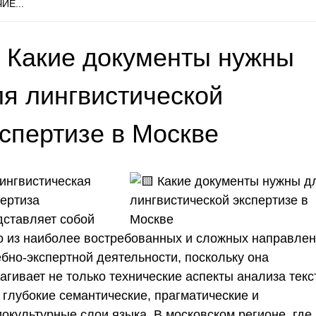
ИЕ...
 Какие документы нужны
ля лингвистической
кспертизе в Москве
Лингвистическая
пертиза
дставляет собой
о из наиболее востребованных и сложных направле
ебно-экспертной деятельности, поскольку она
агивает не только технические аспекты анализа текс
 глубокие семантические, прагматические и
иокультурные слои языка. В московском регионе, где