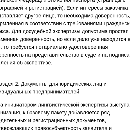
сийской Федерации это копия паспорта (страницы с
ографией и регистрацией). Если интересы заказчика
дставляет другое лицо, то необходима доверенность
рмленная в соответствии с требованиями Гражданск
екса. Для досудебной экспертизы допустима простая
ьменная доверенность, но если дело уже находится 
е, то требуется нотариально удостоверенная
еренность на представительство в суде и на подпис
ления об экспертизе.
Раздел 2. Документы для юридических лиц и
ивидуальных предпринимателей
да инициатором лингвистической экспертизы выступа
анизация, к базовому пакету добавляется ряд
едительных и регистрационных документов,
тверждающих правосубъектность заявителя и