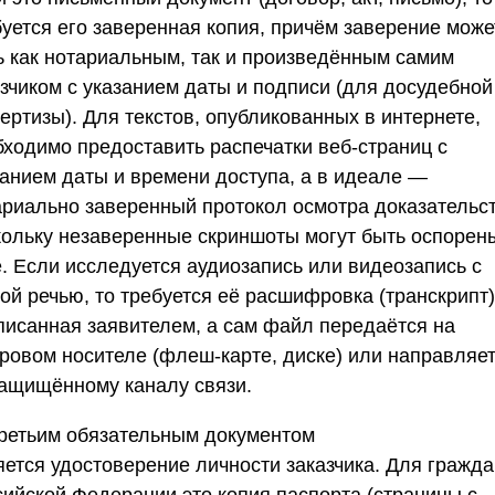
буется его заверенная копия, причём заверение може
ь как нотариальным, так и произведённым самим
азчиком с указанием даты и подписи (для досудебной
ертизы). Для текстов, опубликованных в интернете,
бходимо предоставить распечатки веб-страниц с
занием даты и времени доступа, а в идеале —
ариально заверенный протокол осмотра доказательст
кольку незаверенные скриншоты могут быть оспорен
е. Если исследуется аудиозапись или видеозапись с
ой речью, то требуется её расшифровка (транскрипт)
писанная заявителем, а сам файл передаётся на
ровом носителе (флеш-карте, диске) или направляе
защищённому каналу связи.
Третьим обязательным документом
яется
удостоверение личности заказчика
. Для гражда