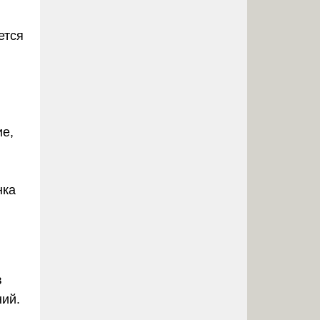
ется
ие,
нка
в
ний.