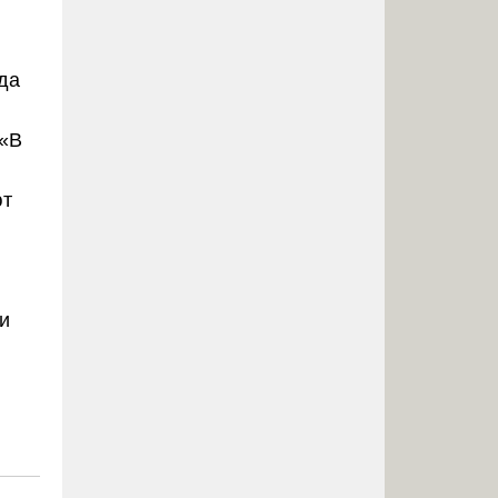
да
 «В
ют
и