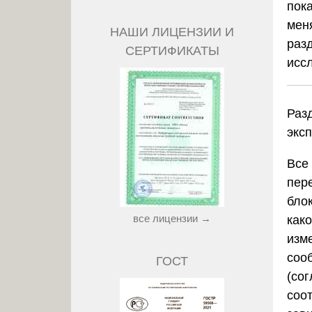
пок
мен
НАШИ ЛИЦЕНЗИИ И
раз
СЕРТИФИКАТЫ
исс
Раз
экс
Все
пер
блок
все лицензии →
како
изм
сооб
ГОСТ
(со
соо