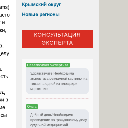
Крымский округ
ams)
Новые регионы
асто
 и
ки,
КОНСУЛЬТАЦИЯ
ЭКСПЕРТА
в.
делу
Независимая экспертиза
,
Здравствуйте!Необходима
ость
экспертиза рекламной картинки на
ы
товар на одной из площадок
маркетпле...
ед
ки в
Ольга
кие
йсы
Добрый день!Необходимо
проведение по гражданскому делу
судебной медицинской