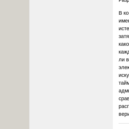
Раз
В ко
име
ист
зат
как
каж
ли 
эле
иск
тай
адм
сра
рас
вер