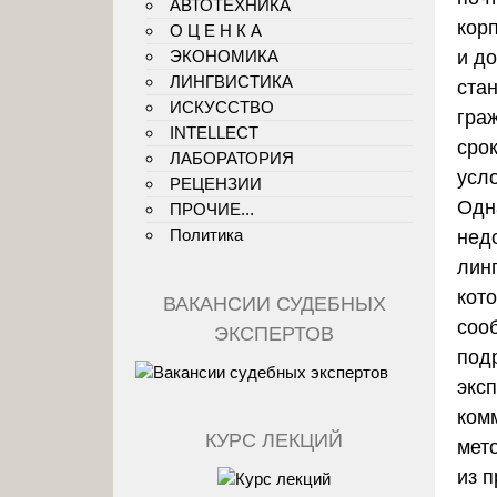
АВТОТЕХНИКА
кор
О Ц Е Н К А
ЭКОНОМИКА
и д
ЛИНГВИСТИКА
ста
ИСКУССТВО
граж
INTELLECT
срок
ЛАБОРАТОРИЯ
усл
РЕЦЕНЗИИ
Одн
ПРОЧИЕ...
Политика
нед
линг
кот
ВАКАНСИИ СУДЕБНЫХ
соо
ЭКСПЕРТОВ
под
экс
комм
КУРС ЛЕКЦИЙ
мет
из 