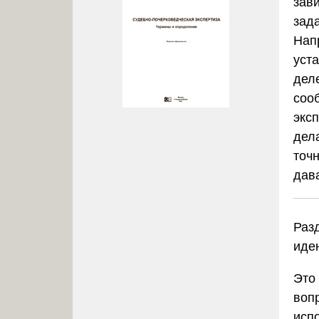
зави
зад
Нап
уста
дел
соо
экс
дел
точ
дав
Раз
иде
Это
воп
исп