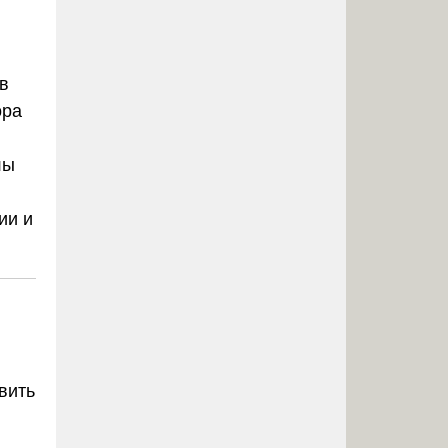
 в
ора
лы
ии и
вить