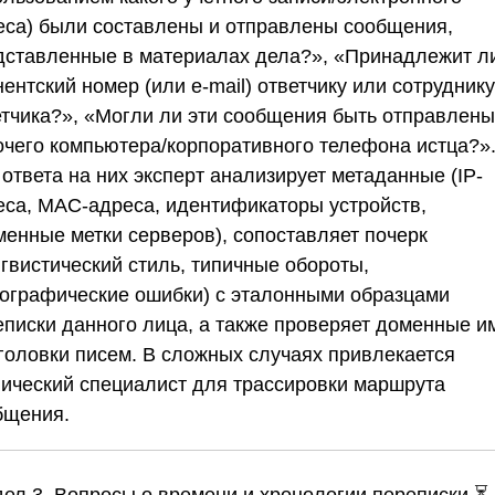
еса) были составлены и отправлены сообщения,
дставленные в материалах дела?», «Принадлежит л
ентский номер (или e-mail) ответчику или сотруднику
етчика?», «Могли ли эти сообщения быть отправлены
очего компьютера/корпоративного телефона истца?»
ответа на них эксперт анализирует метаданные (IP-
еса, MAC-адреса, идентификаторы устройств,
менные метки серверов), сопоставляет почерк
нгвистический стиль, типичные обороты,
ографические ошибки) с эталонными образцами
еписки данного лица, а также проверяет доменные и
аголовки писем. В сложных случаях привлекается
нический специалист для трассировки маршрута
бщения.