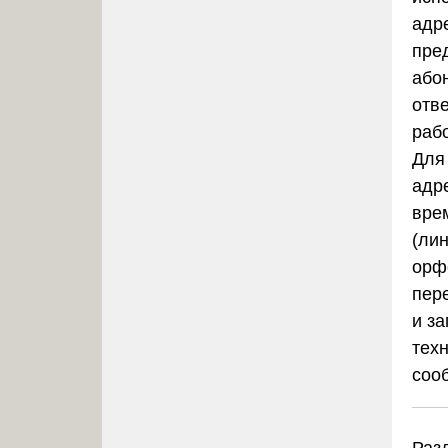
адр
пре
абон
отв
раб
Для 
адр
вре
(ли
орф
пер
и з
тех
соо