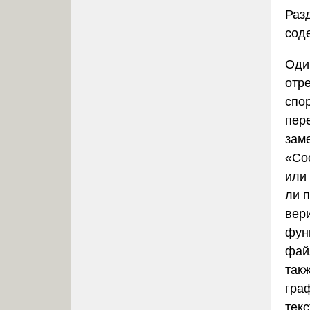
Раз
сод
Оди
отр
спо
пер
зам
«Со
или
ли 
вер
фун
фай
так
гра
текс