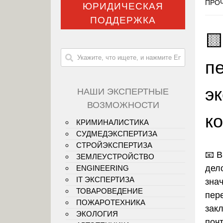
ПРОЧ
ЮРИДИЧЕСКАЯ
ПОДДЕРЖКА

п
э
НАШИ ЭКСПЕРТНЫЕ
ВОЗМОЖНОСТИ
к
КРИМИНАЛИСТИКА
СУДМЕДЭКСПЕРТИЗА
СТРОЙЭКСПЕРТИЗА
📧 
ЗЕМЛЕУСТРОЙСТВО
дел
ENGINEERING
IT ЭКСПЕРТИЗА
зна
ТОВАРОВЕДЕНИЕ
пер
ПОЖАРОТЕХНИКА
зак
ЭКОЛОГИЯ
почт