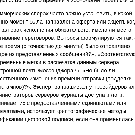
дел 3. Вопросы о времени и хронологии переписки
⏳
ммерческих спорах часто важно установить, в какой
нно момент была направлена оферта или акцепт, ког
екал срок исполнения обязательств, имело ли место
ягивание переговоров. Вопросы формулируются так:
ое время (с точностью до минуты) было отправлено
дое из представленных сообщений?», «Соответству
временные метки в распечатке данным сервера
ктронной почты/мессенджера?», «Не было ли
усственного изменения времени отправки (подделки
мстампов)?». Эксперт запрашивает у провайдеров ил
инистраторов серверов журналы доступа и логи,
внивает их с предоставленными скриншотами или
печатками, использует криптографические методы
ификации цифровой подписи, если она применялась.