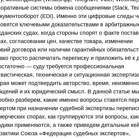
поративные системы обмена сообщениями (Slack, Te
окументооборот (EDI). Именно эти цифровые следы ч
новятся ключевыми доказательствами в арбитражных
данских судах, когда стороны спорят о факте постав
ах, согласовании цен, качестве товара, изменении
овий договора или наличии гарантийных обязательст
ако просто распечатать переписку и приложить её к 
остаточно — суду требуется профессиональная
вистическая, техническая и ситуационная экспертиза
орая может подтвердить авторство, время, неизменн
бщений и их юридический смысл. В данной статье м
робно разберем, какие именно вопросы ставятся пер
пертом при назначении судебной экспертизы перепис
ерческих спорах, как группируются эти вопросы, ка
одики применяются, а также приведем детальные ке
практики
Союза «Федерация судебных экспертов»
,