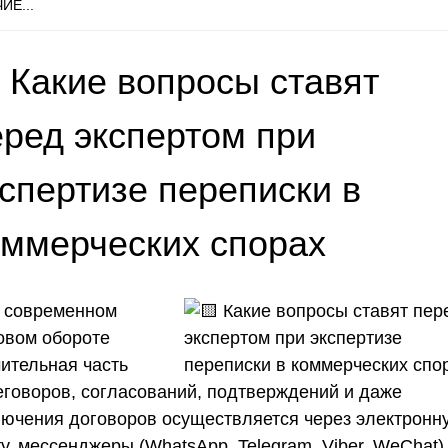
ИЕ...
 Какие вопросы ставят
еред экспертом при
кспертизе переписки в
оммерческих спорах
В современном
овом обороте
чительная часть
еговоров, согласований, подтверждений и даже
лючения договоров осуществляется через электронн
у, мессенджеры (WhatsApp, Telegram, Viber, WeChat)