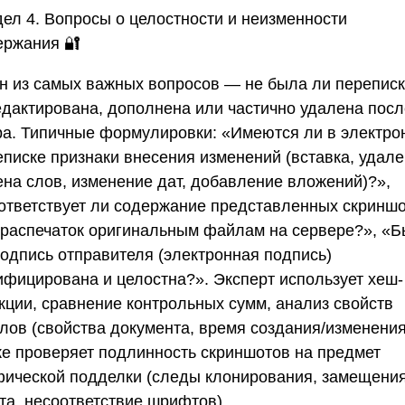
дел 4. Вопросы о целостности и неизменности
ержания
🔐
н из самых важных вопросов — не была ли перепис
едактирована, дополнена или частично удалена посл
ра. Типичные формулировки: «Имеются ли в электро
еписке признаки внесения изменений (вставка, удале
ена слов, изменение дат, добавление вложений)?»,
ответствует ли содержание представленных скринш
 распечаток оригинальным файлам на сервере?», «
подпись отправителя (электронная подпись)
ифицирована и целостна?». Эксперт использует хеш-
кции, сравнение контрольных сумм, анализ свойств
лов (свойства документа, время создания/изменения
же проверяет подлинность скриншотов на предмет
фической подделки (следы клонирования, замещени
та, несоответствие шрифтов).