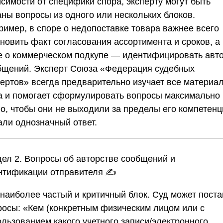
симости от специфики спора, эксперту могут быть
аны вопросы из одного или нескольких блоков.
ример, в споре о недопоставке товара важнее всего
новить факт согласования ассортимента и сроков, а
е о коммерческом подкупе — идентифицировать авт
бщений. Эксперт
Союза «Федерация судебных
пертов»
всегда предварительно изучает все материа
а и помогает сформулировать вопросы максимально
но, чтобы они не выходили за пределы его компетенц
али однозначный ответ.
дел 2. Вопросы об авторстве сообщений и
нтификации отправителя
✍️
 наиболее частый и критичный блок. Суд может поста
росы: «Кем (конкретным физическим лицом или с
ользованием какого учетного записи/электронного