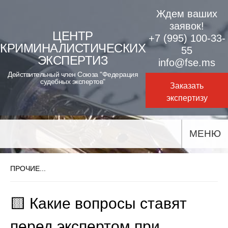
Skip
Ждем ваших
to
заявок!
ЦЕНТР
+7 (995) 100-33-
content
КРИМИНАЛИСТИЧЕСКИХ
55
ЭКСПЕРТИЗ
info@fse.ms
Действительный член Союза "Федерация
судебных экспертов"
Заказать
экспертизу
МЕНЮ
ПРОЧИЕ...
🟨 Какие вопросы ставят
перед экспертом при