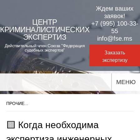
Skip
Ждем ваших
to
заявок!
ЦЕНТР
+7 (995) 100-33-
content
КРИМИНАЛИСТИЧЕСКИХ
55
ЭКСПЕРТИЗ
info@fse.ms
Действительный член Союза "Федерация
судебных экспертов"
Заказать
экспертизу
МЕНЮ
ПРОЧИЕ...
🟨 Когда необходима
экспертиза инженерных