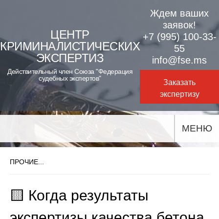
Skip
Ждем ваших
to
заявок!
ЦЕНТР
+7 (995) 100-33-
content
КРИМИНАЛИСТИЧЕСКИХ
55
ЭКСПЕРТИЗ
info@fse.ms
Действительный член Союза "Федерация
судебных экспертов"
Заказать
экспертизу
МЕНЮ
ПРОЧИЕ...
🟨 Когда результаты
экспертизы качества бетона