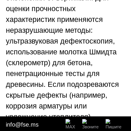
оценки прочностных
характеристик применяются
неразрушающие методы:
ультразвуковая дефектоскопия,
использование молотка Шмидта
(склерометр) для бетона,
пенетрационные тесты для
древесины. Если подозреваются
скрытые дефекты (например,
коррозия арматуры или
увлажнение утеплителя),
info@fse.ms
проводится тепловизионное