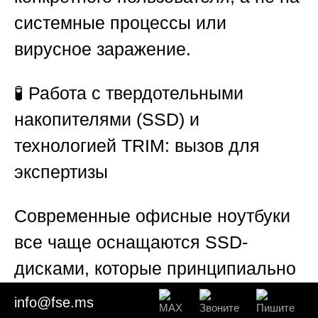
системные процессы или
вирусное заражение.
🧪
Работа с твердотельными
накопителями (SSD) и
технологией TRIM: вызов для
экспертизы
Современные офисные ноутбуки
все чаще оснащаются SSD-
дисками, которые принципиально
отличаются от классических
info@fse.ms