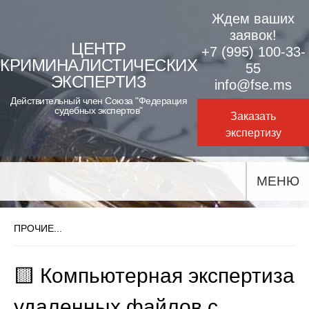
Skip
Ждем ваших
to
заявок!
ЦЕНТР
+7 (995) 100-33-
content
КРИМИНАЛИСТИЧЕСКИХ
55
ЭКСПЕРТИЗ
info@fse.ms
Действительный член Союза "Федерация
судебных экспертов"
Заказать
экспертизу
МЕНЮ
ПРОЧИЕ...
🟨 Компьютерная экспертиза
удаленных файлов с