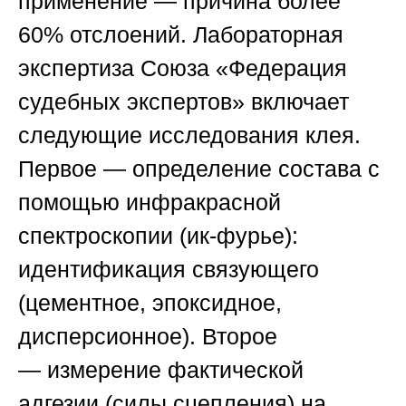
применение — причина более
60% отслоений. Лабораторная
экспертиза
Союза «Федерация
судебных экспертов»
включает
следующие исследования клея.
Первое —
определение состава
с
помощью инфракрасной
спектроскопии (ик-фурье):
идентификация связующего
(цементное, эпоксидное,
дисперсионное). Второе
—
измерение фактической
адгезии
(силы сцепления) на