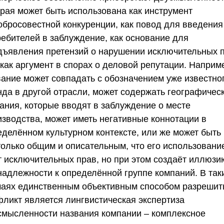
орая может быть использована как инструмент
обросовестной конкуренции, как повод для введения
ребителей в заблуждение, как основание для
дъявления претензий о нарушении исключительных 
как аргумент в спорах о деловой репутации. Наприм
вание может совпадать с обозначением уже известно
нда в другой отрасли, может содержать географичес
зания, которые вводят в заблуждение о месте
изводства, может иметь негативные коннотации в
еделённом культурном контексте, или же может быть
только общим и описательным, что его использовани
т исключительных прав, но при этом создаёт иллюзи
надлежности к определённой группе компаний. В так
чаях единственным объективным способом разрешит
фликт является
лингвистическая экспертиза
смысленности названия компании
– комплексное