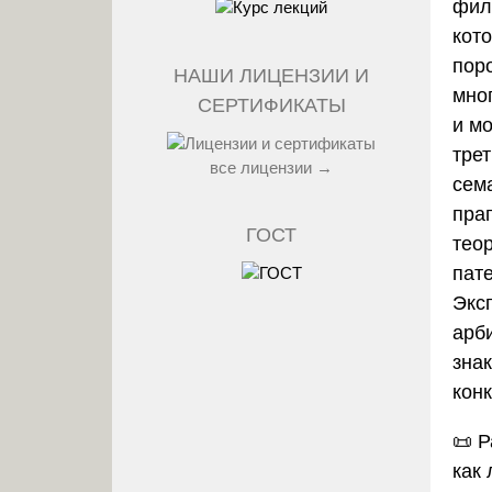
фил
кото
пор
НАШИ ЛИЦЕНЗИИ И
мно
СЕРТИФИКАТЫ
и м
тре
все лицензии →
сем
пра
ГОСТ
тео
пат
Экс
арб
зна
кон
📜
Р
как