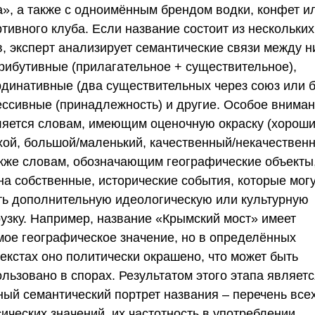
а», а также с одноимённым брендом водки, конфет и
тивного клуба. Если название состоит из нескольких
в, эксперт анализирует семантические связи между 
трибутивные (прилагательное + существительное),
рдинативные (два существительных через союз или б
ессивные (принадлежность) и другие. Особое внима
ляется словам, имеющим оценочную окраску (хороши
хой, большой/маленький, качественный/некачественн
акже словам, обозначающим географические объекты
на собственные, исторические события, которые мог
ть дополнительную идеологическую или культурную
рузку. Например, название «Крымский мост» имеет
мое географическое значение, но в определённых
текстах оно политически окрашено, что может быть
льзовано в спорах. Результатом этого этапа являет
ный семантический портрет названия – перечень всех
ических значений, их частотность в употреблении,