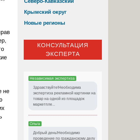
Северо-Кавказский
Крымский округ
Новые регионы
прав
ер,
КОНСУЛЬТАЦИЯ
го
ЭКСПЕРТА
кие
Независимая экспертиза
Здравствуйте!Необходима
е не
экспертиза рекламной картинки на
ю
товар на одной из площадок
маркетпле...
их
ь
Ольга
Добрый день!Необходимо
проведение по гражданскому делу