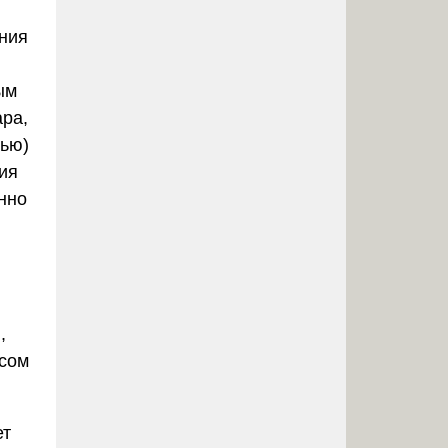
ания
ым
ара,
тью)
ия
нно
,
усом
ет