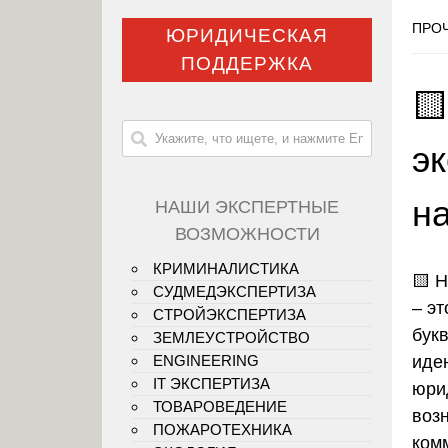
ПРОЧ
ЮРИДИЧЕСКАЯ
ПОДДЕРЖКА

э
н
НАШИ ЭКСПЕРТНЫЕ
ВОЗМОЖНОСТИ
КРИМИНАЛИСТИКА
🟨
Н
СУДМЕДЭКСПЕРТИЗА
– эт
СТРОЙЭКСПЕРТИЗА
букв
ЗЕМЛЕУСТРОЙСТВО
иде
ENGINEERING
IT ЭКСПЕРТИЗА
юри
ТОВАРОВЕДЕНИЕ
воз
ПОЖАРОТЕХНИКА
ком