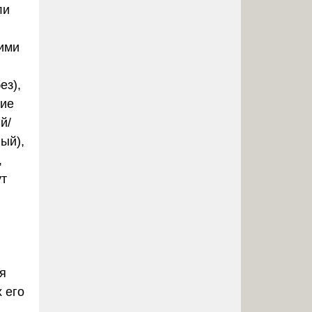
ли
ними
ез),
ние
й/
ый),
,
ут
ся
 его