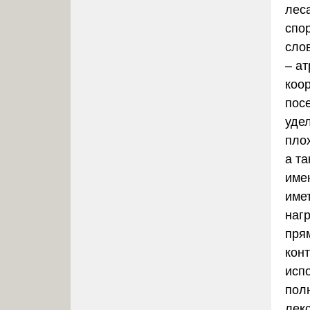
лес
спор
сло
– а
коо
пос
уде
пло
а т
име
име
наг
пря
кон
испо
пол
лекс