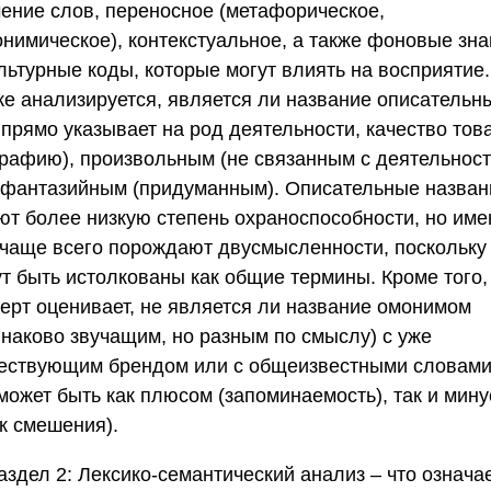
чение слов, переносное (метафорическое,
онимическое), контекстуальное, а также фоновые зн
льтурные коды, которые могут влиять на восприятие.
же анализируется, является ли название описательн
. прямо указывает на род деятельности, качество тов
графию), произвольным (не связанным с деятельнос
 фантазийным (придуманным). Описательные назван
ют более низкую степень охраноспособности, но име
 чаще всего порождают двусмысленности, поскольку
ут быть истолкованы как общие термины. Кроме того,
перт оценивает, не является ли название омонимом
инаково звучащим, но разным по смыслу) с уже
ествующим брендом или с общеизвестными словами
может быть как плюсом (запоминаемость), так и мин
к смешения).
аздел 2: Лексико-семантический анализ – что означа