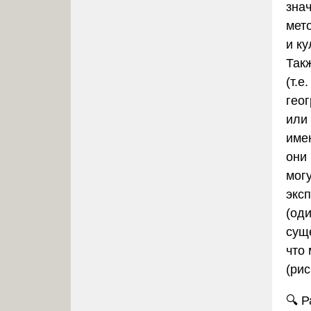
зна
мет
и ку
Так
(т.е
гео
или
име
они
мог
экс
(од
сущ
что 
(рис
🔍
Р