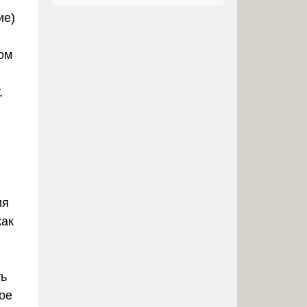
ие)
ом
,
ия
как
ть
ое