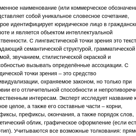
менное наименование (или коммерческое обозначен
дставляет собой уникальное словесное сочетание,
орое идентифицирует юридическое лицо в гражданск
роте и является объектом интеллектуальной
твенности. С лингвистической точки зрения это текст
адающий семантической структурой, грамматической
мой, звучанием, стилистической окраской и
собностью вызывать определённые ассоциации. С
дической точки зрения – это средство
ивидуализации, охраняемое законом, но только при
овии его отличительной способности и непротивореч
ественным интересам. Эксперт исследует название 
ое целое, а также его составные части – корни,
фиксы, префиксы, окончания, а также порядок слов,
етический облик, графическое оформление (если ес
отип). Учитываются все возможные толкования: прям