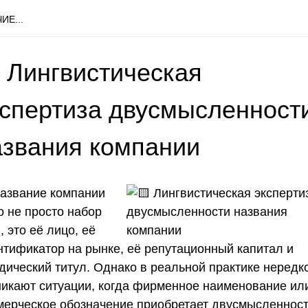
ИЕ...
 Лингвистическая
кспертиза двусмысленност
азвания компании
азвание компании
о не просто набор
, это её лицо, её
нтификатор на рынке, её репутационный капитал и
дический титул. Однако в реальной практике нередк
никают ситуации, когда фирменное наименование ил
мерческое обозначение приобретает двусмысленност