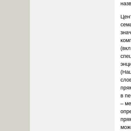
наз
Цен
сем
зна
ком
(вк
спе
энц
(На
сло
пря
в п
– м
опр
пря
мож