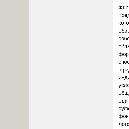
Фир
пре
кот
обо
собс
обл
фор
спо
юри
инд
усл
общ
един
суф
фон
лог