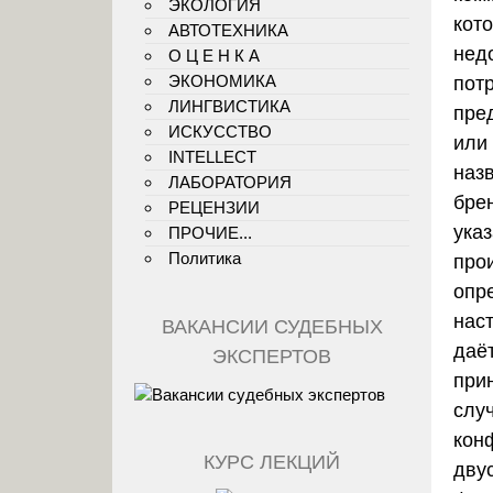
ЭКОЛОГИЯ
кот
АВТОТЕХНИКА
нед
О Ц Е Н К А
ЭКОНОМИКА
пот
ЛИНГВИСТИКА
пре
ИСКУССТВО
или 
INTELLECT
наз
ЛАБОРАТОРИЯ
бре
РЕЦЕНЗИИ
ука
ПРОЧИЕ...
Политика
про
опр
нас
ВАКАНСИИ СУДЕБНЫХ
даё
ЭКСПЕРТОВ
при
слу
кон
КУРС ЛЕКЦИЙ
дву