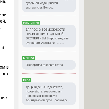
ие,
судебной медицинской
экспертизы. Вопро...
или
ей,
константин
а
ЗАПРОС О ВОЗМОЖНОСТИ
ПРОВЕДЕНИЯ СУДЕБНОЙ
ЭКСПЕРТИЗЫ В производстве
судебного участка № .............
 и
Михаил
Экспертиза газового котла
ом в
ного
Вера
Добрый день! Подскажите,
пожалуйста, возможно ли
провести экспертизу в
ние
Арбитражном суде Красноярс...