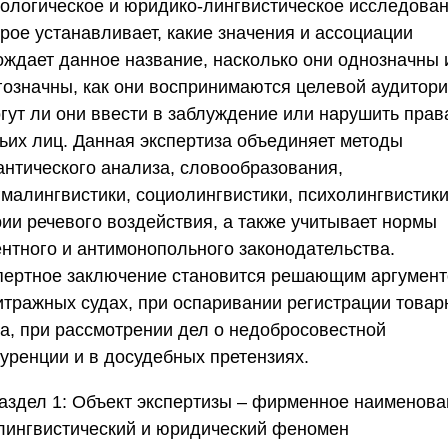
ологическое и юридико-лингвистическое исследован
рое устанавливает, какие значения и ассоциации
ождает данное название, насколько они однозначны 
гозначны, как они воспринимаются целевой аудитори
огут ли они ввести в заблуждение или нарушить прав
тьих лиц. Данная экспертиза объединяет методы
антического анализа, словообразования,
гмалингвистики, социолингвистики, психолингвистики
рии речевого воздействия, а также учитывает нормы
ентного и антимонопольного законодательства.
пертное заключение становится решающим аргумент
итражных судах, при оспаривании регистрации товар
ка, при рассмотрении дел о недобросовестной
куренции и в досудебных претензиях.
аздел 1: Объект экспертизы – фирменное наименова
 лингвистический и юридический феномен