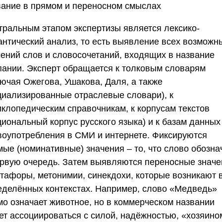
вание в прямом и переносном смыслах
тральным этапом экспертизы является лексико-
антический анализ, то есть выявление всех возможн
чений слов и словосочетаний, входящих в название
пании. Эксперт обращается к толковым словарям
лючая Ожегова, Ушакова, Даля, а также
циализированные отраслевые словари), к
иклопедическим справочникам, к корпусам текстов
циональный корпус русского языка) и к базам данных
воупотребления в СМИ и интернете. Фиксируются
мые (номинативные) значения – то, что слово обозна
ервую очередь. Затем выявляются переносные значе
етафоры, метонимии, синекдохи, которые возникают 
еделённых контекстах. Например, слово «Медведь»
мо означает животное, но в коммерческом названии
ет ассоциироваться с силой, надёжностью, «хозяино