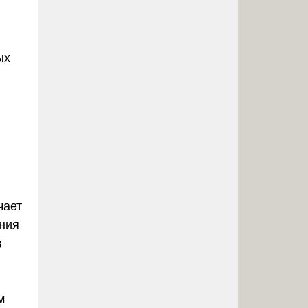
ых
чает
ния
в
м