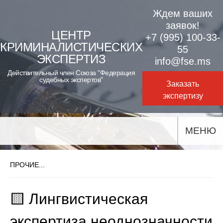
Skip
Ждем ваших
to
заявок!
ЦЕНТР
+7 (995) 100-33-
content
КРИМИНАЛИСТИЧЕСКИХ
55
ЭКСПЕРТИЗ
info@fse.ms
Действительный член Союза "Федерация
судебных экспертов"
Заказать
экспертизу
МЕНЮ
ПРОЧИЕ...
🟨 Лингвистическая
экспертиза неоднозначности