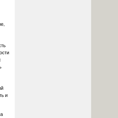
ие,
сть
ости
с
ь
ий
ть и
ла