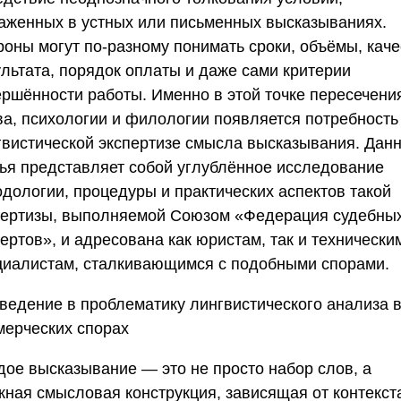
аженных в устных или письменных высказываниях.
роны могут по-разному понимать сроки, объёмы, каче
ультата, порядок оплаты и даже сами критерии
ершённости работы. Именно в этой точке пересечени
ва, психологии и филологии появляется потребность
гвистической экспертизе смысла высказывания. Дан
тья представляет собой углублённое исследование
одологии, процедуры и практических аспектов такой
пертизы, выполняемой
Союзом «Федерация судебны
пертов»
, и адресована как юристам, так и технически
циалистам, сталкивающимся с подобными спорами.
ведение в проблематику лингвистического анализа 
мерческих спорах
дое высказывание — это не просто набор слов, а
жная смысловая конструкция, зависящая от контекст