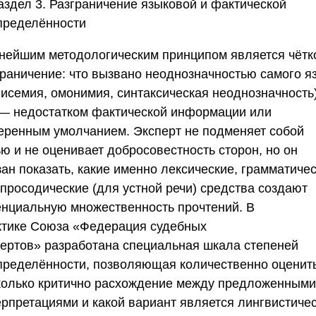
аздел 3. Разграничение языковой и фактической
пределённости
нейшим методологическим принципом является чётк
граничение: что вызвано неоднозначностью самого я
лисемия, омонимия, синтаксическая неоднозначность)
 — недостатком фактической информации или
еренным умолчанием. Эксперт не подменяет собой
ю и не оценивает добросовестность сторон, но он
ан показать, какие именно лексические, грамматиче
 просодические (для устной речи) средства создают
енциальную множественность прочтений. В
ктике
Союза «Федерация судебных
пертов»
разработана специальная шкала степеней
пределённости, позволяющая количественно оценить
колько критично расхождение между предложенными
ерпретациями и какой вариант является лингвистиче