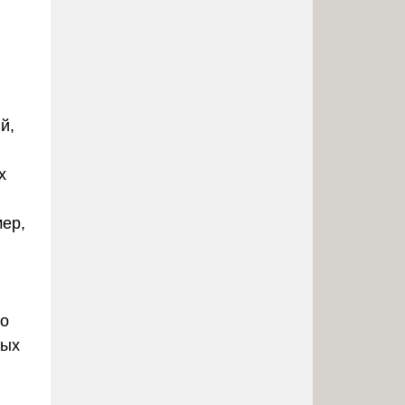
й,
х
мер,
го
ных