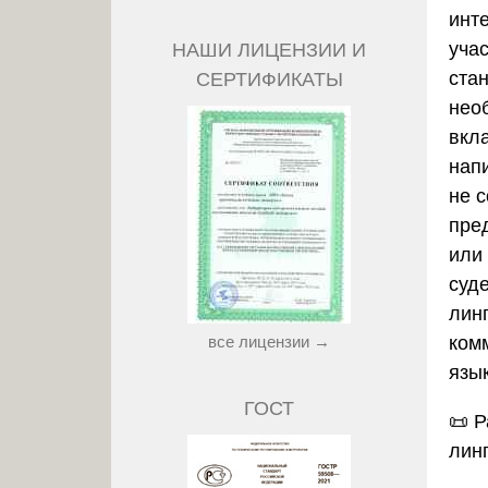
инт
уча
НАШИ ЛИЦЕНЗИИ И
ста
СЕРТИФИКАТЫ
нео
вкл
нап
не с
пре
или
суд
лин
все лицензии →
ком
язы
ГОСТ
📜
Р
лин