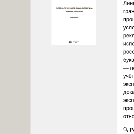
Лин
гра
про
усло
рек
исп
рос
бук
— н
учё
экс
док
экс
про
отн
🔍
Р