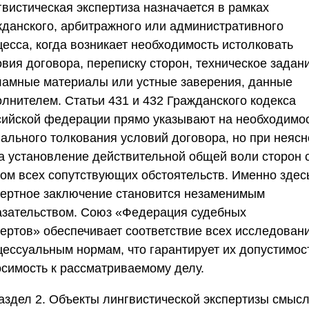
гвистическая экспертиза назначается в рамках
жданского, арбитражного или административного
цесса, когда возникает необходимость истолковать
вия договора, переписку сторон, техническое задан
ламные материалы или устные заверения, данные
олнителем. Статьи 431 и 432 Гражданского кодекса
сийской федерации прямо указывают на необходимо
вального толкования условий договора, но при неясн
а установление действительной общей воли сторон 
том всех сопутствующих обстоятельств. Именно здес
пертное заключение становится незаменимым
азательством.
Союз «Федерация судебных
пертов»
обеспечивает соответствие всех исследован
цессуальным нормам, что гарантирует их допустимос
осимость к рассматриваемому делу.
аздел 2. Объекты лингвистической экспертизы смыс