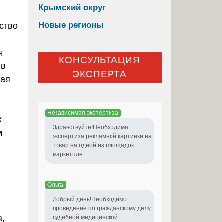
Крымский округ
Новые регионы
ство
я
КОНСУЛЬТАЦИЯ
 в
ЭКСПЕРТА
ная
Независимая экспертиза
х
Здравствуйте!Необходима
м
экспертиза рекламной картинки на
товар на одной из площадок
маркетпле...
в
Ольга
Добрый день!Необходимо
проведение по гражданскому делу
а,
судебной медицинской