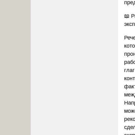
пре
📖
Р
экс
Реч
кот
про
раб
гла
конт
фак
меж
Нап
мож
рек
сде