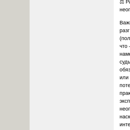
⚖️
Р
нео
Важ
раз
(по
что
нам
судь
обяз
или
пот
пра
экс
нео
нас
инт