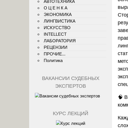
АВТОТЕХНИКА
выр
О Ц Е Н К А
ЭКОНОМИКА
Сто
ЛИНГВИСТИКА
рез
ИСКУССТВО
зав
INTELLECT
пра
ЛАБОРАТОРИЯ
лин
РЕЦЕНЗИИ
ста
ПРОЧИЕ...
Политика
мет
экс
экс
ВАКАНСИИ СУДЕБНЫХ
спе
ЭКСПЕРТОВ
🧠
В
ком
КУРС ЛЕКЦИЙ
Каж
сло