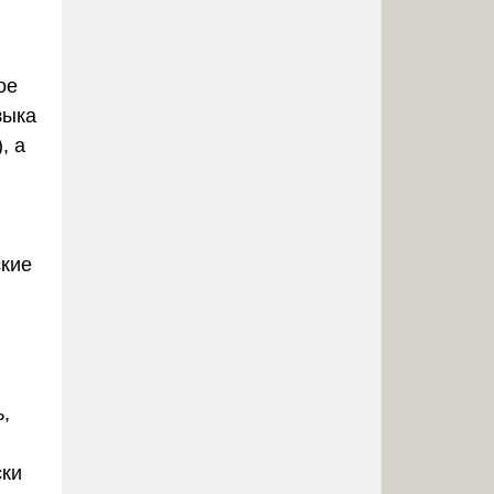
ое
зыка
, а
ские
,
ски