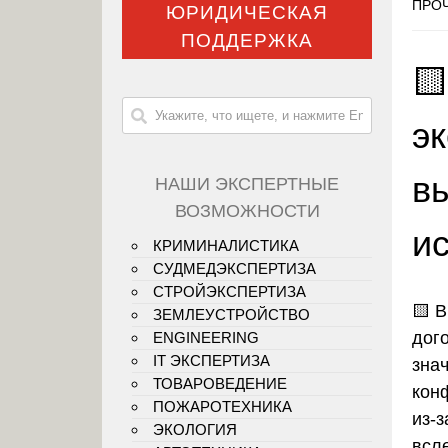
ПРОЧ
ЮРИДИЧЕСКАЯ
ПОДДЕРЖКА

э
в
НАШИ ЭКСПЕРТНЫЕ
ВОЗМОЖНОСТИ
и
КРИМИНАЛИСТИКА
СУДМЕДЭКСПЕРТИЗА
СТРОЙЭКСПЕРТИЗА
🟨
В
ЗЕМЛЕУСТРОЙСТВО
дог
ENGINEERING
IT ЭКСПЕРТИЗА
зна
ТОВАРОВЕДЕНИЕ
кон
ПОЖАРОТЕХНИКА
из-
ЭКОЛОГИЯ
всл