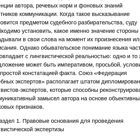
енции автора, речевых норм и фоновых знаний
стников коммуникации. Когда такое высказывание
новится предметом судебного разбирательства, суду
бходимо установить, какое именно значение стороны
адывали в свои слова на момент их произнесения ил
исания. Однако обывательское понимание языка час
овпадает с лингвистической реальностью: одно и то
дложение может быть императивом, просьбой, услов
 простой констатацией факта.
Союз «Федерация
ебных экспертов»
располагает штатом дипломирова
гвистов-экспертов, которые способны реконструиров
муникативный замысел автора на основе объективны
ковых признаков.
аздел 1. Правовые основания для проведения
гвистической экспертизы