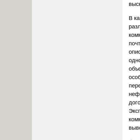
выс
В к
раз
ком
поч
опи
одн
объ
осо
пер
нефо
дог
Экс
ком
выв