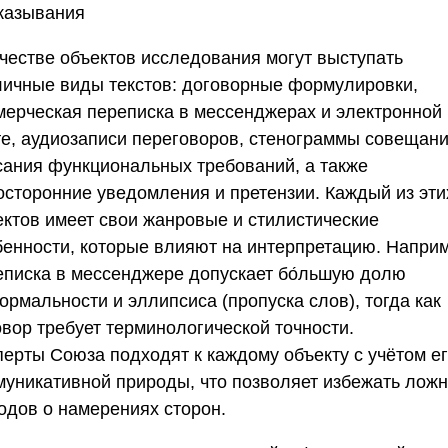
казывания
ачестве объектов исследования могут выступать
личные виды текстов: договорные формулировки,
мерческая переписка в мессенджерах и электронной
те, аудиозаписи переговоров, стенограммы совещани
сания функциональных требований, а также
осторонние уведомления и претензии. Каждый из эти
ектов имеет свои жанровые и стилистические
бенности, которые влияют на интерпретацию. Напри
еписка в мессенджере допускает бо́льшую долю
рмальности и эллипсиса (пропуска слов), тогда как
овор требует терминологической точности.
перты
Союза
подходят к каждому объекту с учётом е
муникативной природы, что позволяет избежать лож
одов о намерениях сторон.