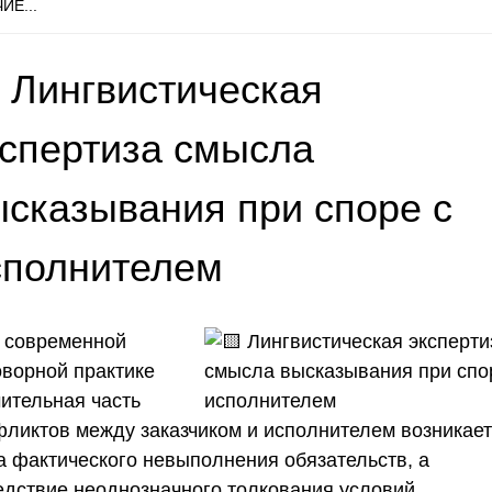
ИЕ...
 Лингвистическая
кспертиза смысла
ысказывания при споре с
сполнителем
 современной
оворной практике
чительная часть
фликтов между заказчиком и исполнителем возникает
за фактического невыполнения обязательств, а
едствие неоднозначного толкования условий,