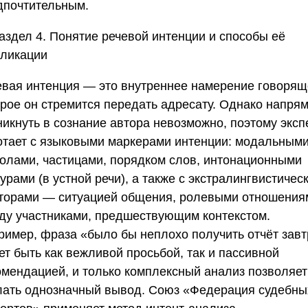
дпочтительным.
аздел 4. Понятие речевой интенции и способы её
пликации
евая интенция — это внутреннее намерение говорящ
орое он стремится передать адресату. Однако напря
никнуть в сознание автора невозможно, поэтому эксп
отает с языковыми маркерами интенции: модальным
голами, частицами, порядком слов, интонационными
урами (в устной речи), а также с экстралингвистичес
торами — ситуацией общения, ролевыми отношения
ду участниками, предшествующим контекстом.
ример, фраза «было бы неплохо получить отчёт зав
ет быть как вежливой просьбой, так и пассивной
омендацией, и только комплексный анализ позволяет
лать однозначный вывод.
Союз «Федерация судебны