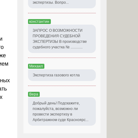
экспертизы. Вопро...
константин
ЗАПРОС О ВОЗМОЖНОСТИ
ПРОВЕДЕНИЯ СУДЕБНОЙ
и
ЭКСПЕРТИЗЫ В производстве
то
судебного участка № .............
 же
ием
Михаил
Экспертиза газового котла
нных
ать
Вера
х
Добрый день! Подскажите,
пожалуйста, возможно ли
провести экспертизу в
Арбитражном суде Красноярс...