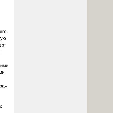
его,
мую
ерт
и
кими
ми
тра»
х