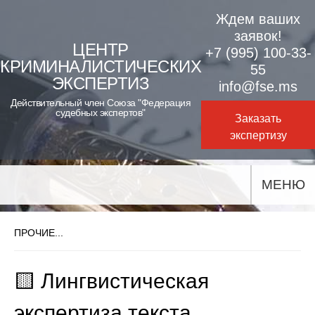
Skip
Ждем ваших
to
заявок!
ЦЕНТР
+7 (995) 100-33-
content
КРИМИНАЛИСТИЧЕСКИХ
55
ЭКСПЕРТИЗ
info@fse.ms
Действительный член Союза "Федерация
судебных экспертов"
Заказать
экспертизу
МЕНЮ
ПРОЧИЕ...
🟨 Лингвистическая
экспертиза текста