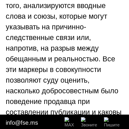
того, анализируются вводные
слова и союзы, которые могут
указывать на причинно-
следственные связи или,
напротив, на разрыв между
обещанным и реальностью. Все
эти маркеры в совокупности
позволяют суду оценить,
насколько добросовестным было
поведение продавца при
составлении публикации и каковы
были разумные ожидания
info@fse.ms