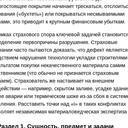
огостоящее покрытие начинает трескаться, отслоитьс
ования («бухтеть») или покрываться несмываемыми
нами, это приводит к крупным финансовым убыткам.
амках страхового спора ключевой задачей становитс
еделение первопричины разрушения. Страховые
пании часто пытаются доказать, что дефект является
дствием нарушения технологии укладки строителями
ультатом покупки некачественного материала самим
ственником (что обычно не признается страховым
чаем). Страхователь же настаивает на внешнем
действии — например, скрытом заливе, усадке здани
ле аварии или термическом шоке из-за сбоя в систем
ления. Расставить точки над «i» в таких конфликтах
воляет независимая материаловедческая экспертиза 
Раздел 1. Сущность, предмет и задачи