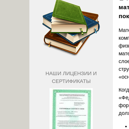
ма
по
Мат
ком
физ
мат
сло
стру
НАШИ ЛИЦЕНЗИИ И
«ос
СЕРТИФИКАТЫ
Ког
«Фе
фор
дол