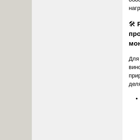
нагр
🛠️
пр
мо
Для
вин
при
дел