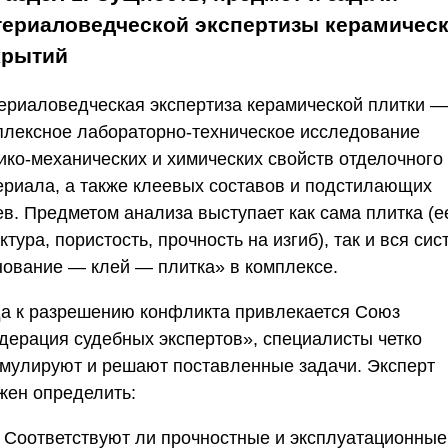
териаловедческой экспертизы керамичес
крытий
ериаловедческая экспертиза керамической плитки —
плексное лабораторно-техническое исследование
ико-механических и химических свойств отделочного
ериала, а также клеевых составов и подстилающих
ев. Предметом анализа выступает как сама плитка (е
ктура, пористость, прочность на изгиб), так и вся си
нование — клей — плитка» в комплексе.
да к разрешению конфликта привлекается
Союз
дерация судебных экспертов»
, специалисты четко
мулируют и решают поставленные задачи. Эксперт
жен определить:
Соответствуют ли прочностные и эксплуатационные