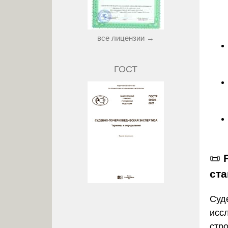
все лицензии →
ГОСТ
📜
ст
Суд
исс
стр