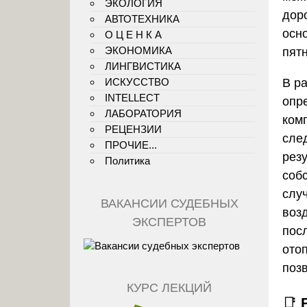
ЭКОЛОГИЯ
дор
АВТОТЕХНИКА
осн
О Ц Е Н К А
ЭКОНОМИКА
пят
ЛИНГВИСТИКА
В р
ИСКУССТВО
INTELLECT
опр
ЛАБОРАТОРИЯ
ком
РЕЦЕНЗИИ
сле
ПРОЧИЕ...
рез
Политика
соб
слу
ВАКАНСИИ СУДЕБНЫХ
воз
ЭКСПЕРТОВ
пос
отоп
поз
КУРС ЛЕКЦИЙ
📑