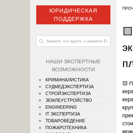
ПРОЧ
ЮРИДИЧЕСКАЯ
ПОДДЕРЖКА

э
п
НАШИ ЭКСПЕРТНЫЕ
ВОЗМОЖНОСТИ
КРИМИНАЛИСТИКА
🟨
П
СУДМЕДЭКСПЕРТИЗА
кер
СТРОЙЭКСПЕРТИЗА
кер
ЗЕМЛЕУСТРОЙСТВО
кру
ENGINEERING
IT ЭКСПЕРТИЗА
пре
ТОВАРОВЕДЕНИЕ
сто
ПОЖАРОТЕХНИКА
мож