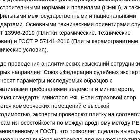
 строительными нормами и правилами (
СНиП
), а так
фильными межгосударственными и национальными
ндартами. Основными техническими ориентирами сл
Т 13996-2019
(Плитки керамические. Технические
овия) и
ГОСТ Р 57141-2016
(Плиты керамогранитные.
нические условия).
оде проведения аналитических изысканий сотрудники
орых направляет
Союз «Федерация судебных экспер
тносят параметры исследуемых образцов с
мативными требованиями ведомств и министерств,
ючая стандарты
Минстроя РФ
. Если страховой спор
ается коммерческих помещений с высокой
ходимостью, эксперты проверяют плитку на соответс
ссам износостойкости по международному методу
PE
тановленному в
ГОСТ
), что позволяет сделать вывод
снованности выбора материала для конкретного тип