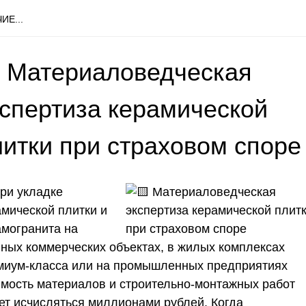
ИЕ...
 Материаловедческая
кспертиза керамической
литки при страховом споре
ри укладке
амической плитки и
амогранита на
пных коммерческих объектах, в жилых комплексах
миум-класса или на промышленных предприятиях
имость материалов и строительно-монтажных работ
ет исчисляться миллионами рублей. Когда