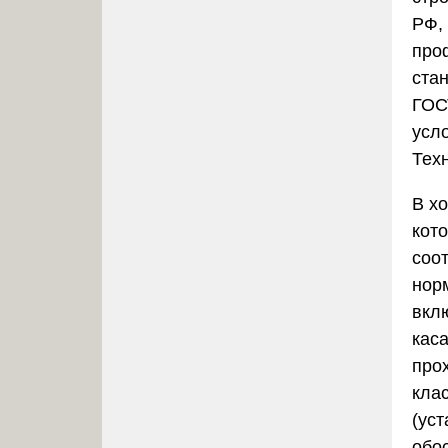
РФ
,
про
ста
ГОС
усл
Тех
В х
кот
соо
нор
вкл
кас
про
кла
(ус
обо