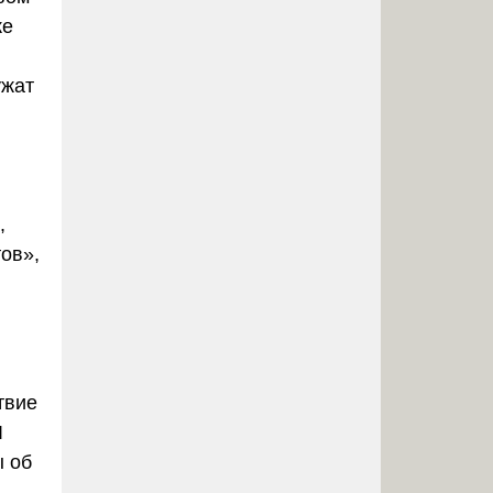
же
ужат
,
тов»
,
твие
I
ы об
а