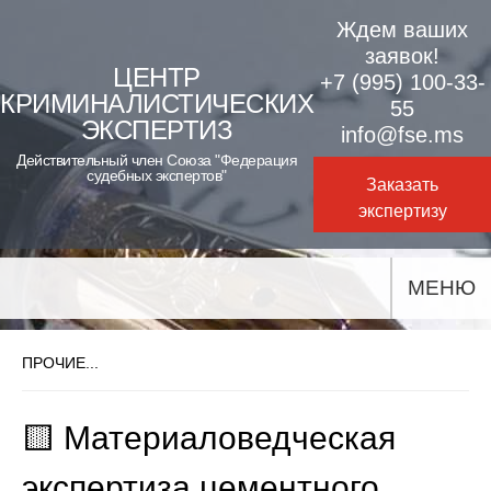
Skip
Ждем ваших
to
заявок!
ЦЕНТР
+7 (995) 100-33-
content
КРИМИНАЛИСТИЧЕСКИХ
55
ЭКСПЕРТИЗ
info@fse.ms
Действительный член Союза "Федерация
судебных экспертов"
Заказать
экспертизу
МЕНЮ
ПРОЧИЕ...
🟨 Материаловедческая
экспертиза цементного